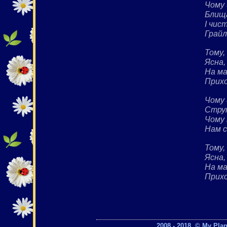
Чому 
Блища
І чист
Грайл
Тому,
Ясна,
На м
Прихо
Чому 
Струм
Чому 
Нам с
Тому,
Ясна,
На м
Прихо
2008 - 2018. © My Pla