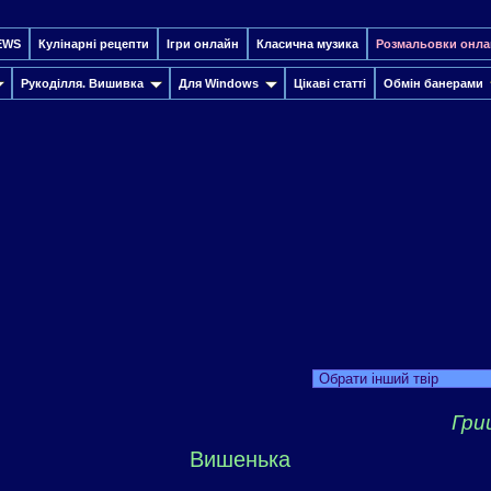
EWS
Кулінарні рецепти
Ігри онлайн
Класична музика
Розмальовки онла
Рукоділля. Вишивка
Для Windows
Цікаві статті
Обмін банерами
Обрати інший твір
Гри
Вишенька