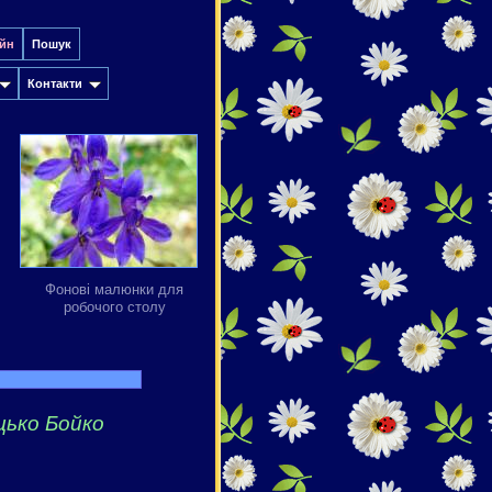
йн
Пошук
Контакти
Фонові малюнки для
робочого столу
цько Бойко