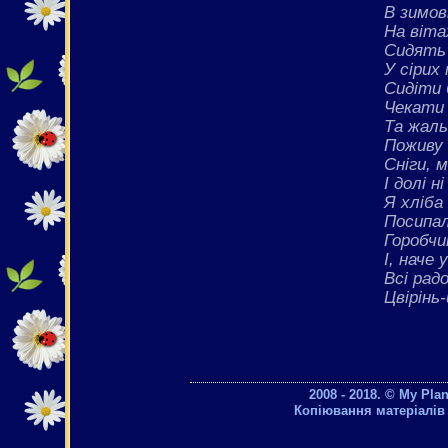
В зимов
На віта
Сидять 
У сірих 
Сидіти 
Чекати 
Та жаль
Поживу 
Сніги, м
І долі н
Я хліба
Посипал
Горобчи
І, наче 
Всі рад
Цвірінь-
2008 - 2018. © My Pla
Копіювання матеріалів