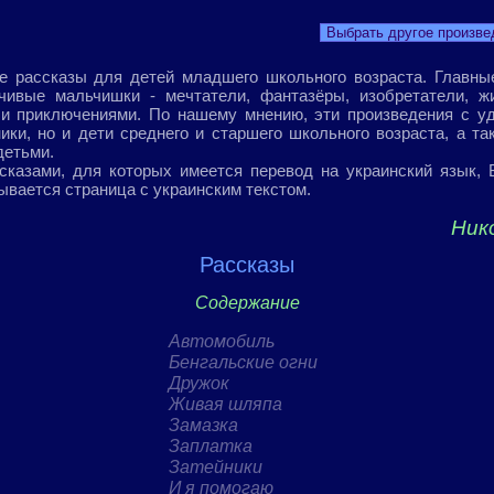
Выбрать другое произве
 рассказы для детей младшего школьного возраста. Главные
чивые мальчишки - мечтатели, фантазёры, изобретатели, ж
и приключениями. По нашему мнению, эти произведения с уд
ки, но и дети среднего и старшего школьного возраста, а та
детьми.
сказами, для которых имеется перевод на украинский язык,
ывается страница с украинским текстом.
Ник
Рассказы
Содержание
Автомобиль
Бенгальские огни
Дружок
Живая шляпа
Замазка
Заплатка
Затейники
И я помогаю