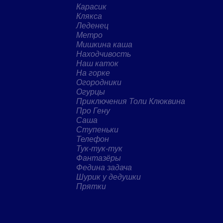
Карасик
Клякса
Леденец
Метро
Мишкина каша
Находчивость
Наш каток
На горке
Огородники
Огурцы
Приключения Толи Клюквина
Про Гену
Саша
Ступеньки
Телефон
Тук-тук-тук
Фантазёры
Федина задача
Шурик у дедушки
Прятки