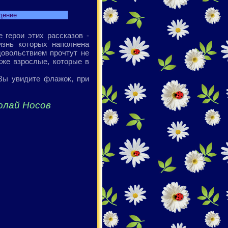
дение
 герои этих рассказов -
изнь которых наполнена
овольствием прочтут не
кже взрослые, которые в
 Вы увидите флажок, при
олай Носов