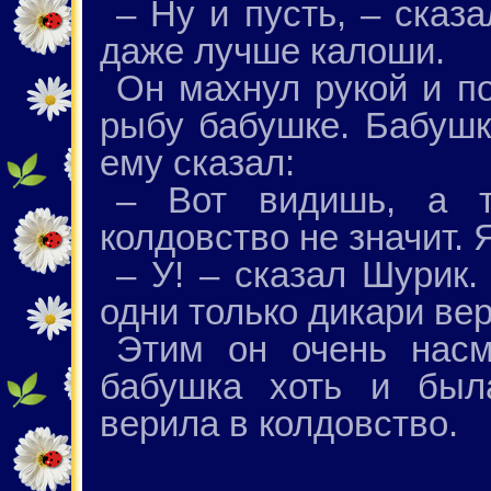
– Ну и пусть, – сказ
даже лучше калоши.
Он махнул рукой и п
рыбу бабушке. Бабушк
ему сказал:
– Вот видишь, а т
колдовство не значит. 
– У! – сказал Шурик.
одни только дикари ве
Этим он очень насм
бабушка хоть и был
верила в колдовство.