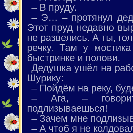
– В пруду.
– Э… – протянул дед
Этот пруд недавно вы
не развелись. А ты, го
речку. Там у мостика
быстринке и полови.
Дедушка ушёл на рабо
Шурику:
– Пойдём на реку, бу
– Ага, – говорит
подлизываешься!
– Зачем мне подлизы
– А чтоб я не колдова