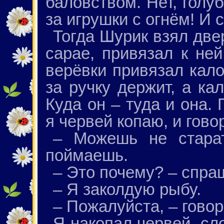
баловством. Нет, голуб
за игрушки с огнём! И 
Тогда Шурик взял две
сарае, привязал к ней
верёвки привязал кало
за ручку держит, а ка
Куда он – туда и она.
я червей копаю, и гово
– Можешь не старат
поймаешь.
– Это почему? – спра
– Я заколдую рыбу.
– Пожалуйста, – говор
Я накопал червей, сл