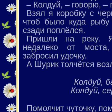
– Колдуй, – говорю, –
Взял я коробку с чер
чтоб было куда рыбу
сзади поплёлся.
Пришли на реку. Я
недалеко от моста,
забросил удочку.
А Шурик толчётся воз
Колдуй, б
Колдуй, се
Помолчит чуточку, пом