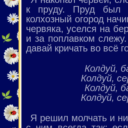
к пруду. Пруд был 
колхозный огород начи
червяка, уселся на бе
и за поплавком слежу.
давай кричать во всё г
Колдуй, б
Колдуй, се
Колдуй, б
Колдуй, се
Я решил молчать и ни
с ним всегда так: ес