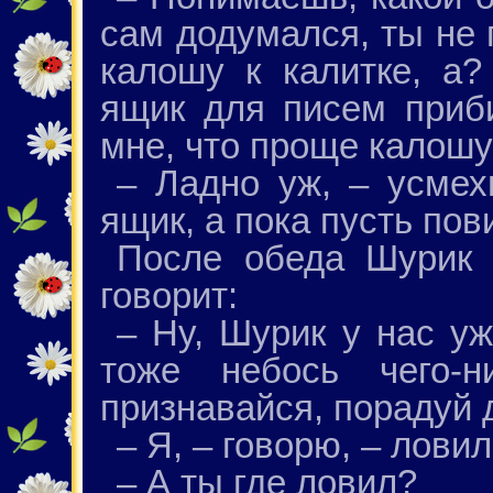
сам додумался, ты не
калошу к калитке, а?
ящик для писем приби
мне, что проще калошу
– Ладно уж, – усмех
ящик, а пока пусть пов
После обеда Шурик 
говорит:
– Ну, Шурик у нас уж
тоже небось чего-
признавайся, порадуй 
– Я, – говорю, – лови
– А ты где ловил?