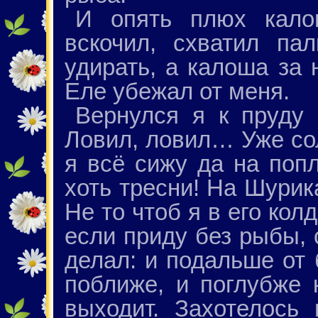
И опять плюх кало
вскочил, схватил па
удирать, а калоша за 
Еле убежал от меня.
Вернулся я к пруду 
Ловил, ловил… Уже со
я всё сижу да на попл
хоть тресни! На Шурик
Не то чтоб я в его кол
если приду без рыбы, 
делал: и подальше от 
поближе, и поглубже 
выходит. Захотелось