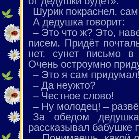
от дедушки будет».
Шурик покраснел, сам н
А дедушка говорит:
– Это что ж? Это, нав
писем. Придёт почталь
нет, сунет письмо в
Очень остроумно прид
– Это я сам придумал
– Да неужто?
– Честное слово!
– Ну молодец! – разв
За обедом дедушка
рассказывал бабушке п
– Понимаешь, какой о