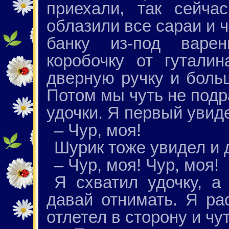
приехали, так сейча
облазили все сараи и 
банку из-под варе
коробочку от гутали
дверную ручку и боль
Потом мы чуть не подр
удочки. Я первый увиде
– Чур, моя!
Шурик тоже увидел и 
– Чур, моя! Чур, моя!
Я схватил удочку, а
давай отнимать. Я рас
отлетел в сторону и чу