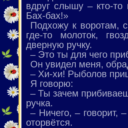
вдруг слышу – кто-то 
Бах-бах!»
Подхожу к воротам, с
где-то молоток, гво
дверную ручку.
– Это ты для чего пр
Он увидел меня, обра
– Хи-хи! Рыболов при
Я говорю:
– Ты зачем прибиваеш
ручка.
– Ничего, – говорит, 
оторвётся.