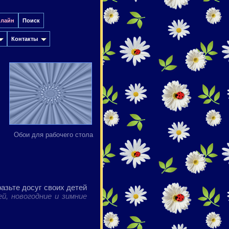
нлайн
Поиск
Контакты
Обои для рабочего стола
азьте досуг своих детей
ей,
новогодние и зимние