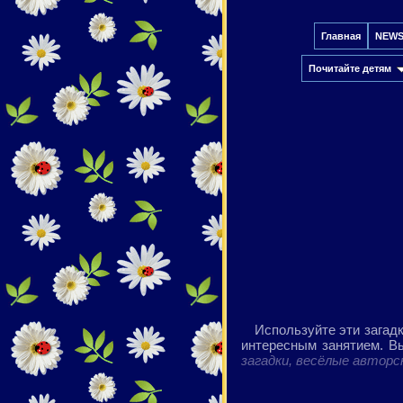
Главная
NEW
Почитайте детям
Используйте эти загадк
интересным занятием. В
загадки,
весёлые авторск