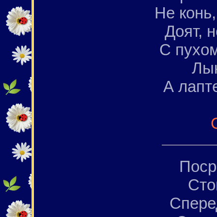
Не конь,
Доят, н
С пухом
Лык
А лапте
Поср
Сто
Спере