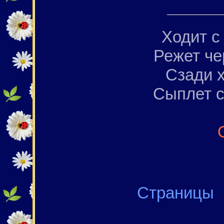
Ходит с 
Режет че
Сзади х
Сыплет с
Страни