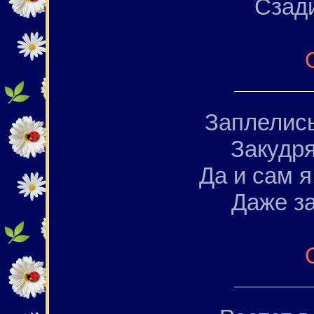
Сзад
Заплелись
Закудря
Да и сам я
Даже за