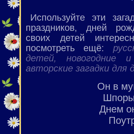
Используйте эти зага
праздников, дней рож
своих детей интерес
посмотреть ещё:
рус
детей,
новогодние и
авторские загадки для 
Он в му
Шпоры
Днем о
Поут