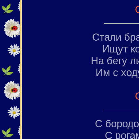
Стали бра
Ищут ко
На бегу л
Им с ход
С бородой
С рогам