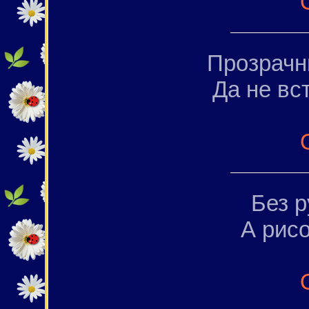
Прозрачны
Да не вс
Без р
А рисо