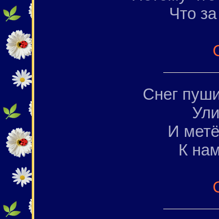
Что за
Снег пуши
Ули
И метё
К нам