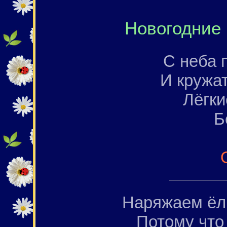
Новогодние 
С неба 
И кружа
Лёгки
Б
Наряжаем ёлк
Потому что