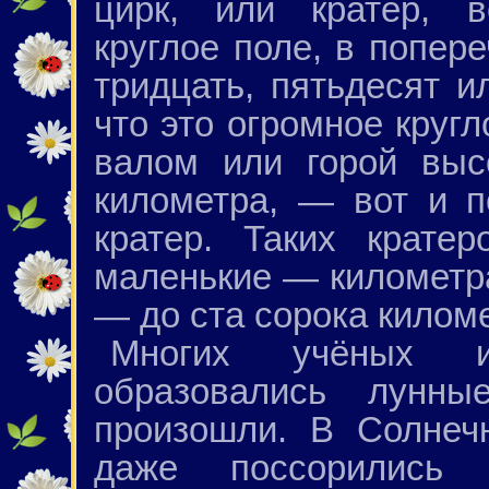
цирк, или кратер, в
круглое поле, в попер
тридцать, пятьдесят и
что это огромное круг
валом или горой выс
километра, — вот и п
кратер. Таких крате
маленькие — километра 
— до ста сорока килом
Многих учёных и
образовались лунны
произошли. В Солнеч
даже поссорились 