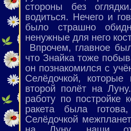
стороны без оглядк
водиться. Нечего и го
было страшно обид
ненужные для него кос
Впрочем, главное был
что Знайка тоже побыв
он познакомился с уч
Селёдочкой, которые
второй полёт на Луну
работу по постройке к
ракета была готова
Селёдочкой межпланет
на Луну, наши отв