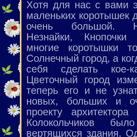
Хотя для нас с вами э
маленьких коротышек д
очень большой. Н
Незнайки, Кнопочки 
многие коротышки т
Солнечный город, а ког
себя сделать кое-ка
Цветочный город изм
теперь его и не узна
новых, больших и о
проекту архитектора
Колокольчиков бы
вертящихся здания. О