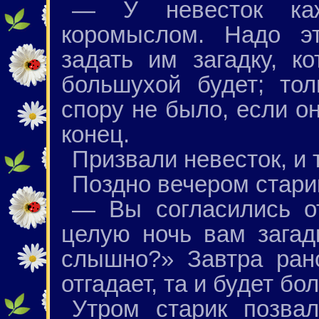
— У невесток ка
коромыслом. Надо эт
задать им загадку, ко
большухой будет; то
спору не было, если он
конец.
Призвали невесток, и 
Поздно вечером старик
— Вы согласились от
целую ночь вам загад
слышно?» Завтра ран
отгадает, та и будет бо
Утром старик позва