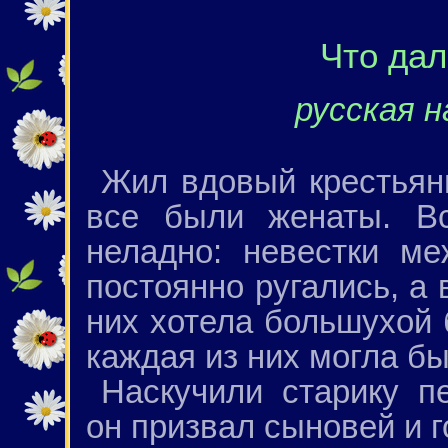
Что да
русская н
Жил вдовый крестьяни
все были женаты. В
неладно: невестки м
постоянно ругались, а в
них хотела большухой 
каждая из них могла б
Наскучили старику п
он призвал сыновей и г