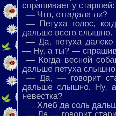
спрашивает у старшей:
— Что, отгадала ли?
— Петуха голос, ког
дальше всего слышно.
— Да, петуха далеко
— Ну, а ты? — спрашив
— Когда весной собак
дальше петуха слышно
— Да, — говорит ста
дальше слышно. Ну, 
невестка?
— Хлеб да соль дальш
— Да,— говорит стари