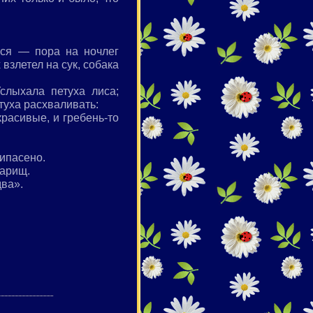
ься — пора на ночлег
взлетел на сук, собака
Услыхала петуха лиса;
туха расхваливать:
красивые, и гребень-то
рипасено.
варищ.
два».