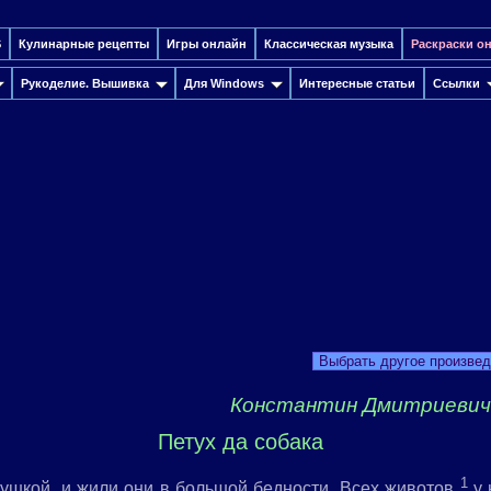
S
Кулинарные рецепты
Игры онлайн
Классическая музыка
Раскраски о
Рукоделие. Вышивка
Для Windows
Интересные cтатьи
Ссылки
Выбрать другое произве
Константин Дмитриевич
Петух да собака
1
рушкой, и жили они в большой бедности. Всех животов
у 