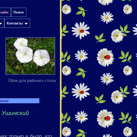
нлайн
Поиск
Контакты
Обои для рабочего стола
дение
 Ушинский
них только и было, что