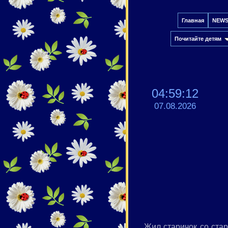
Главная
NEW
Почитайте детям
04:59:12
07.08.2026
Жил старичок со ста