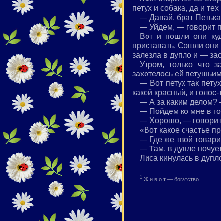
петух и собака, да и те
— Давай, брат Петька,
— Уйдем, — говорит пе
Вот и пошли они куд
приставать. Сошли они 
залезла в дупло и — за
Утром, только что за
захотелось ей петушьим
— Вот петух так пету
какой красный, и голос-
— А за каким делом? 
— Пойдем ко мне в го
— Хорошо, — говорит 
«Вот какое счастье п
— Где же твой товари
— Там, в дупле ночует
Лиса кинулась в дупло
1
Ж и в о т — богатство.