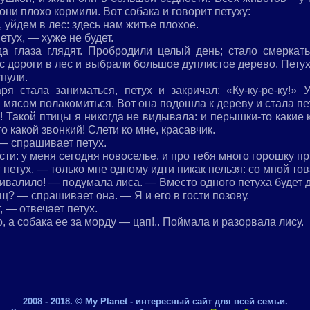
х они плохо кормили. Вот собака и говорит петуху:
 уйдем в лес: здесь нам житье плохое.
тух, — хуже не будет.
а глаза глядят. Пробродили целый день; стало смеркат
с дороги в лес и выбрали большое дуплистое дерево. Петух 
снули.
ря стала заниматься, петух и закричал: «Ку-ку-ре-ку!» 
 мясом полакомиться. Вот она подошла к дереву и стала пе
х! Такой птицы я никогда не видывала: и перышки-то какие 
то какой звонкий! Слети ко мне, красавчик.
— спрашивает петух.
сти: у меня сегодня новоселье, и про тебя много горошку п
петух, — только мне одному идти никак нельзя: со мной то
ривалило! — подумала лиса. — Вместо одного петуха будет 
щ? — спрашивает она. — Я и его в гости позову.
, — отвечает петух.
, а собака ее за морду — цап!.. Поймала и разорвала лису.
2008 - 2018. © My Planet - интересный сайт для всей семьи.