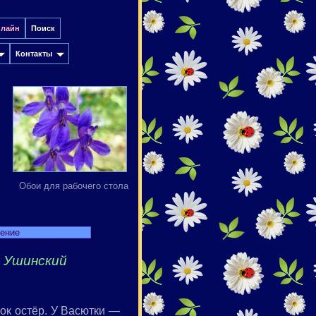
нлайн
Поиск
Контакты
Обои для рабочего стола
дение
 Ушинский
ток остёр. У Васютки —