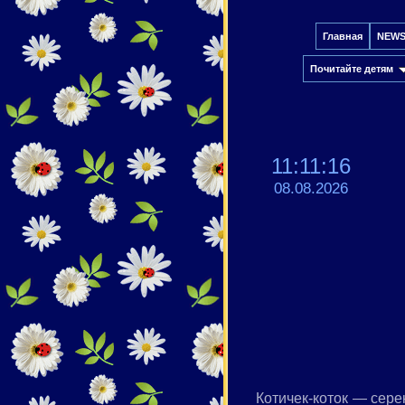
Главная
NEW
Почитайте детям
11:11:16
08.08.2026
Котичек-коток — сере