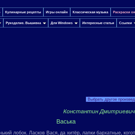
S
Кулинарные рецепты
Игры онлайн
Классическая музыка
Раскраски о
Рукоделие. Вышивка
Для Windows
Интересные cтатьи
Ссылки
Выбрать другое произве
Константин Дмитриевич
Васька
нький лобок. Ласков Вася, да хитёр, лапки бархатные, кого