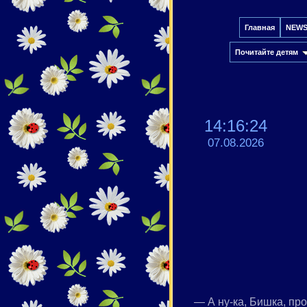
Главная
NEW
Почитайте детям
14:16:24
07.08.2026
— А ну-ка, Бишка, про