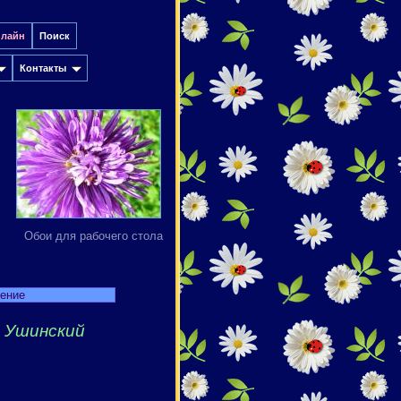
нлайн
Поиск
Контакты
Обои для рабочего стола
дение
 Ушинский