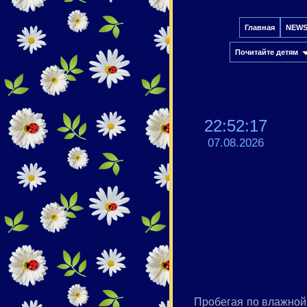
Главная
NEW
Почитайте детям
22:52:17
07.08.2026
Пробегая по влажной 