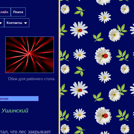
нлайн
Поиск
Контакты
Обои для рабочего стола
дение
 Ушинский
тал, что лес закрывает