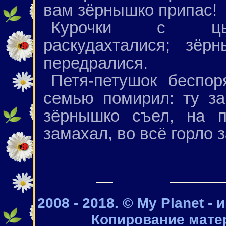
вам зёрнышко припас!
Курочки с цыпл
раскудахталися; зё
передралися.
Петя-петушок беспо
семью помирил: ту за
зёрнышко съел, на п
замахал, во всё горло з
2008 - 2018. © My Planet -
Копирование мате