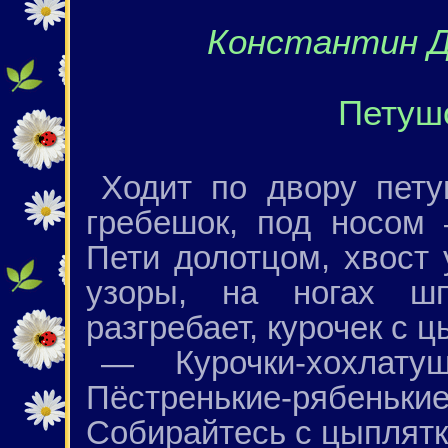
Константин Д
Петуш
Ходит по двору пету
гребешок, под носом
Пети долотцом, хвост 
узоры, на ногах ш
разгребает, курочек с 
— Курочки-хохлатуш
Пёстренькие-рябеньк
Собирайтесь с цыплятк