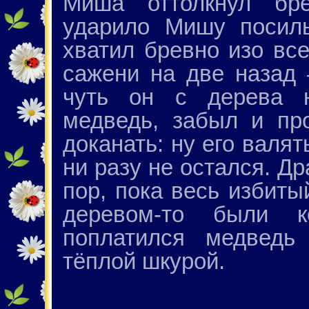
Миша оттолкнул бр
ударило Мишу посил
хватил бревно изо все
сажени на две назад 
чуть он с дерева н
медведь, забыл и пр
доканать: ну его валят
ни разу не остался. Д
пор, пока весь избиты
деревом-то были 
поплатился медведь
тёплой шкурой.