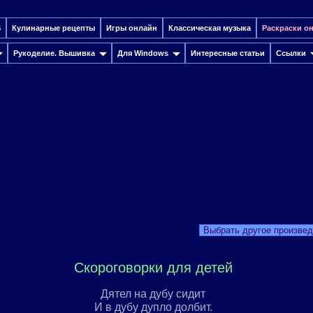
S
Кулинарные рецепты
Игры онлайн
Классическая музыка
Раскраски о
Рукоделие. Вышивка
Для Windows
Интересные cтатьи
Ссылки
Выбрать другое произве
Скороговорки для детей
Дятел на дубу сидит
И в дубу дупло долбит.