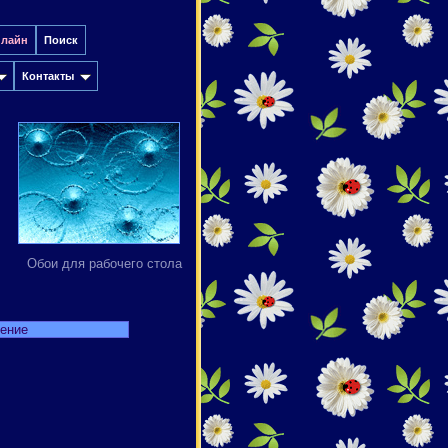
нлайн
Поиск
Контакты
Обои для рабочего стола
дение