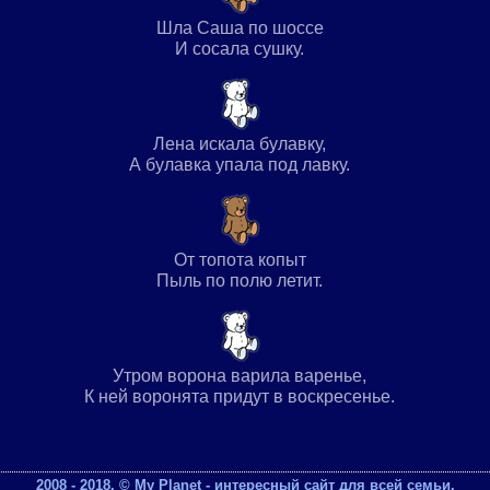
Шла Саша по шоссе
И сосала сушку.
Лена искала булавку,
А булавка упала под лавку.
От топота копыт
Пыль по полю летит.
Утром ворона варила варенье,
К ней воронята придут в воскресенье.
2008 - 2018. © My Planet - интересный сайт для всей семьи.