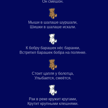
Он смешон.
Мыши в шалаше шуршали,
Шишки в шалаше искали.
К бобру барашек нёс баранки,
Встретил барашек бобра на полянке.
Стоит цапля у болотца,
Улыбается, смеётся.
Рак в реке кружит кругами,
Крутит крупными клешнями.