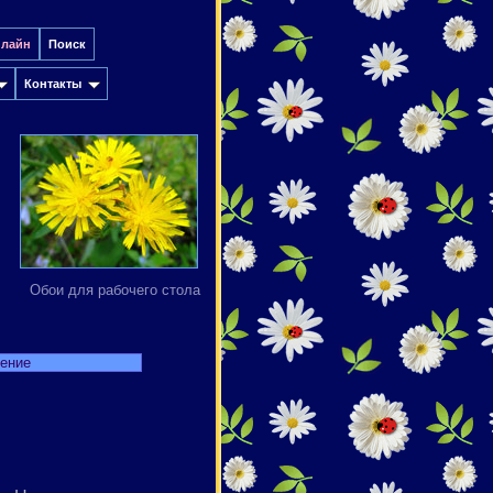
нлайн
Поиск
Контакты
Обои для рабочего стола
дение