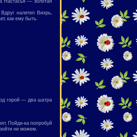
на Настасья — золотая
Вдруг налетел Вихрь,
т, как ему быть.
Под горой — два шатра
оят. Пойди-ка попробуй
взойти не можем.