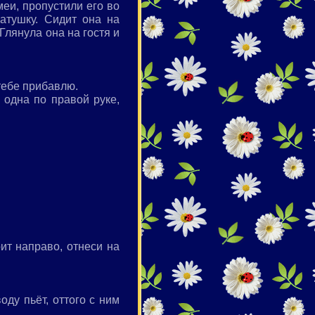
еи, пропустили его во
тушку. Сидит она на
Глянула она на гостя и
 тебе прибавлю.
 одна по правой руке,
оит направо, отнеси на
ду пьёт, оттого с ним