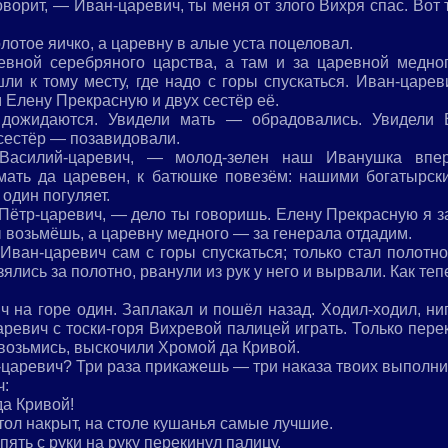
ворит, — Иван-царевич, ты меня от злого Вихря спас. Вот 
лотое яичко, а царевну в алые уста поцеловал.
вной серебряного царства, а там и за царевной медног
ли к тому месту, где надо с горы спускаться. Иван-царев
 Елену Прекрасную и двух сестёр её.
, дожидаются. Увидели мать — обрадовались. Увидели
сестёр — позавидовали.
асилий-царевич, — молод-зелен наш Иванушка впер
 мать да царевен, к батюшке повезём: нашими богатырск
 один погуляет.
Пётр-царевич, — дело ты говоришь. Елену Прекрасную я за
 возьмёшь, а царевну медного — за генерала отдадим.
 Иван-царевич сам с горы спускаться; только стал полотн
ялись за полотно, рванули из рук у него и вырвали. Как те
 на горе один. Заплакал и пошёл назад. Ходил-ходил, ниг
ревич с тоски-горя Вихревой палицей играть. Только пере
и возьмись, выскочили Хромой да Кривой.
-царевич? Три раза прикажешь — три наказа твоих выполни
ч:
да Кривой!
стол накрыт, на столе кушанья самые лучшие.
ять с руки на руку перекинул палицу.