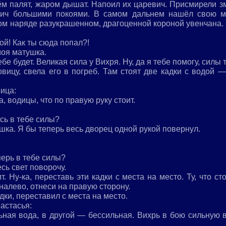
ём палят, жаром дышат. Напоил их царевич. Присмирели зм
ич большими покоями. В самом дальнем нашёл свою ма
ом наряде разукрашенном, драгоценной короной увенчана. 
й! Как ты сюда попал?!
моя матушка.
ебе будет. Великая сила у Вихря. Ну, да я тебе помогу, силы
вицу, свела его в погреб. Там стоят две кадки с водой —
ица:
, водицы, что по правую руку стоит.
сь в тебе силы?
ка. Я бы теперь весь дворец одной рукой повернул.
перь в тебе силы?
сь свет поворочу.
т. Ну-ка, переставь эти кадки с места на место. Ту, что ст
о налево, отнеси на правую сторону.
дки, переставил с места на место.
астасья:
ная вода, в другой — бессильная. Вихрь в бою сильную во