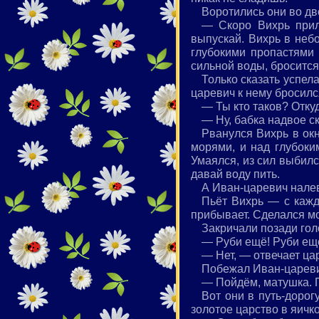
Воротились они во дв
— Скоро Вихрь прил
выпускай. Вихрь в небо
глубокими пропастями 
сильной воды, бросится к
Только сказать успела
царевич к нему бросился
— Ты кто таков? Отку
— Ну, бабка надвое ск
Рванулся Вихрь в окн
морями, и над глубоки
Умаялся, из сил выбилс
давай воду пить.
А Иван-царевич налев
Пьёт Вихрь — с кажд
прибывает. Сделался мо
Закричали позади гол
— Руби ещё! Руби ещё
— Нет, — отвечает цар
Побежал Иван-цареви
— Пойдём, матушка. П
Вот они в путь-дорог
золотое царство в яичк