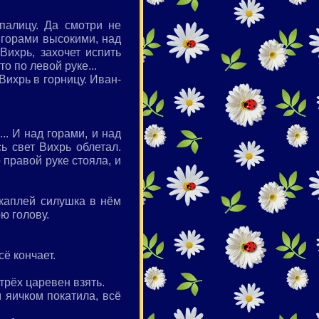
палицу. Да смотри не
 горами высокими, над
Вихрь, захочет испить
то по левой руке...
Вихрь в горницу. Иван-
.. И над горами, и над
ь свет Вихрь облетал.
 правой руке стояла, и
каплей силушка в нём
ю голову.
сё кончает.
трёх царевен взять.
 яичком покатила, всё