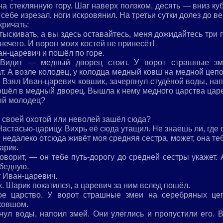
а стеклянную гору. Шаг наверх ползком, десять — вниз куб
и себе изрезал, ноги искровянил. На третьи сутки долез до ве
кричать:
ыскивать, а вы здесь оставайтесь, меня дожидайтесь три г
ь нечего. И ворон моих костей не принесёт!
н-царевич и пошёл по горе.
 Видит — медный дворец стоит. У ворот страшные з
. А возле колодец, у колодца медный ковш на медной цепо
а. Взял Иван-царевич ковшик, зачерпнул студёной воды, н
рошёл в медный дворец. Вышла к нему медного царства цар
рый молодец?
 своей охотой или неволей зашёл сюда?
стасью-царицу. Вихрь её сюда утащил. Не знаешь ли, где 
 недалеко отсюда живёт моя средняя сестра, может, она теб
арик.
ворит, — он тебе путь-дорогу до средней сестры укажет. 
 бедную.
 Иван-царевич.
 Шарик покатился, а царевич за ним вслед пошёл.
е царство. У ворот страшные змеи на серебряных цеп
ковшом.
нул воды, напоил змей. Они улеглись и пропустили его.