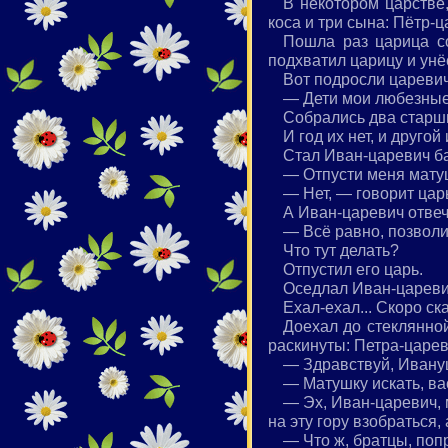
В некотором царстве
коса и три сына: Пётр-
Пошла раз царица с
подхватил царицу и унёс
Вот подросли царевич
— Дети мои любезные,
Собрались два старши
И год их нет, и другой 
Стал Иван-царевич б
— Отпусти меня матуш
— Нет, — говорит царь
А Иван-царевич отвеч
— Всё равно, позволи
Что тут делать?
Отпустил его царь.
Оседлал Иван-царевич
Ехал-ехал... Скоро ск
Доехал до стеклянной
раскинуты: Петра-царе
— Здравствуй, Ивану
— Матушку искать, ва
— Эх, Иван-царевич, 
на эту гору взобраться,
— Что ж, братцы, поп