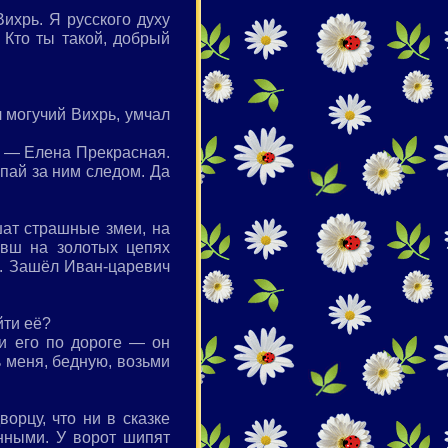
ихрь. Я русского духу
 Кто ты такой, добрый
 могучий Вихрь, умчал
оя — Елена Прекрасная.
упай за ним следом. Да
ишат страшные змеи, на
овш на золотых цепях
и. Зашёл Иван-царевич
йти её?
и его по дороге — он
ь меня, бедную, возьми
орцу, что ни в сказке
енными. У ворот шипят