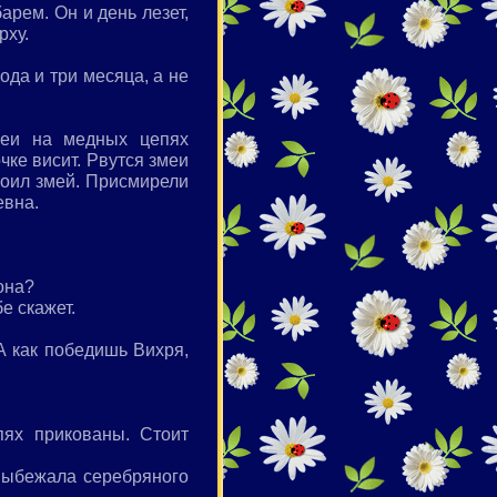
арем. Он и день лезет,
рху.
ода и три месяца, а не
меи на медных цепях
чке висит. Рвутся змеи
апоил змей. Присмирели
евна.
она?
е скажет.
А как победишь Вихря,
ях прикованы. Стоит
 Выбежала серебряного