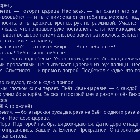
орец.
етит, — говорит царица Настасья, — ты схвати его за 
 взовьётся — и ты с ним; станет он тебя над морями, над
носить, а ты держись крепко, рук не разжимай. Умается 
 кадке, что по правой руке поставлена, а ты пей из кадки, ч
, вдруг во дворе потемнело, всё вокруг затряслось. Влетел 
, схватился за палицу.
да взялся? — закричал Вихрь. — Вот я тебя съем!
азала! Либо съешь, либо нет.
о — да в поднебесье. Уж он носил, носил Ивана-царевича.
ми пропастями. Не выпускает царевич из рук палицы. Вес
я. Спустился — и прямо в погреб. Подбежал к кадке, что по
о кинулся, тоже к кадке припал.
ым глотком силы теряет. Пьёт Иван-царевич — с каждой 
гучим богатырём. Выхватил острый меч и разом отсёк Вихр
оса:
! А то оживёт!
евич, — богатырская рука два раза не бьёт, с одного раза в
ч к Настасье-царице.
ора. Под горой нас братья дожидаются. Да по дороге надо 
у отправились. Зашли за Еленой Прекрасной. Она золотым
о запрятала.