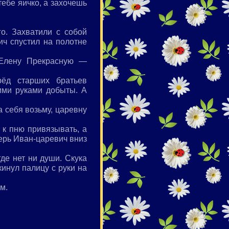
тебе яичко, а захочешь
о. Захватили с собой
ич спустил на полотне
 Елену Прекрасную —
ёд старших братьев
ими руками добыты. А
 себя возьму, царевну
о к пню привязывать, а
перь Иван-царевич вниз
де нет ни души. Скука
кинул палицу с руки на
м.