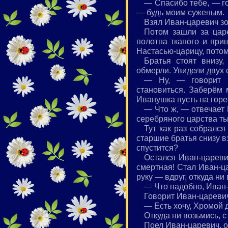
— Спасибо тебе, — го
— будь моим суженым.
Взял Иван-царевич зо
Потом зашли за царе
полотна тканого и приш
Настасью-царицу, потом
Братья стоят внизу
обмерли. Увидели двух 
— Ну, — говорит В
становиться. Заберём
Иванушка пусть на горе
— Что ж, — отвечает 
серебряного царства ты
Тут как раз собрался
старшие братья снизу вз
спустится?
Остался Иван-царевич
смертная! Стал Иван-ца
руку — вдруг, откуда н
— Что надобно, Иван
Говорит Иван-цареви
— Есть хочу, Хромой 
Откуда ни возьмись, 
Поел Иван-царевич, оп