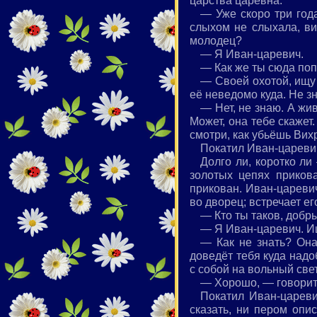
царства царевна.
— Уже скоро три года
слыхом не слыхала, ви
молодец?
— Я Иван-царевич.
— Как же ты сюда поп
— Своей охотой, ищу 
её неведомо куда. Не зн
— Нет, не знаю. А жи
Может, она тебе скажет
смотри, как убьёшь Вихр
Покатил Иван-цареви
Долго ли, коротко ли
золотых цепях приков
прикован. Иван-цареви
во дворец; встречает е
— Кто ты таков, доб
— Я Иван-царевич. Ищ
— Как не знать? Она
доведёт тебя куда надо
с собой на вольный свет
— Хорошо, — говорит,
Покатил Иван-цареви
сказать, ни пером опи