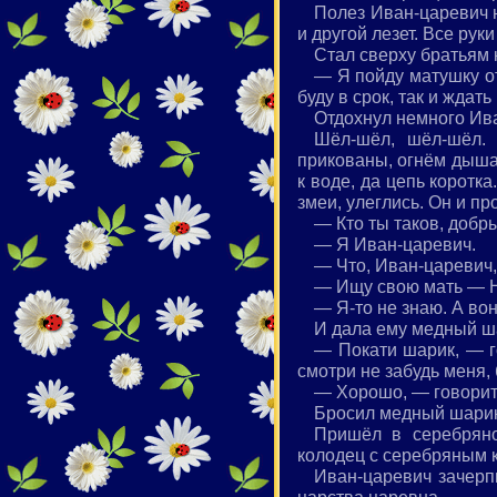
Полез Иван-царевич н
и другой лезет. Все рук
Стал сверху братьям 
— Я пойду матушку от
буду в срок, так и ждат
Отдохнул немного Ива
Шёл-шёл, шёл-шёл.
прикованы, огнём дышат
к воде, да цепь коротк
змеи, улеглись. Он и п
— Кто ты таков, доб
— Я Иван-царевич.
— Что, Иван-царевич,
— Ищу свою мать — На
— Я-то не знаю. А вон
И дала ему медный ш
— Покати шарик, — го
смотри не забудь меня,
— Хорошо, — говорит
Бросил медный шарик.
Пришёл в серебряно
колодец с серебряным 
Иван-царевич зачерп