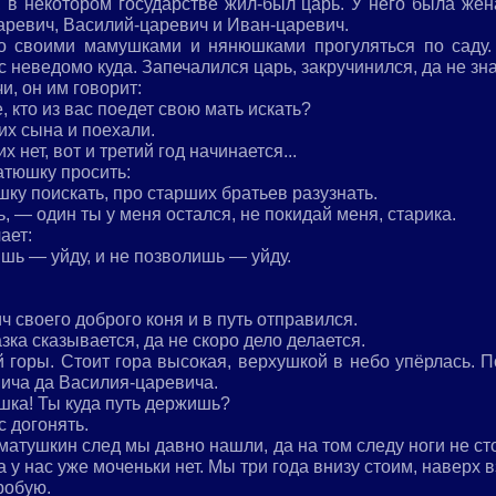
, в некотором государстве жил-был царь. У него была же
царевич, Василий-царевич и Иван-царевич.
о своими мамушками и нянюшками прогуляться по саду. 
 неведомо куда. Запечалился царь, закручинился, да не знае
и, он им говорит:
 кто из вас поедет свою мать искать?
х сына и поехали.
их нет, вот и третий год начинается...
атюшку просить:
ку поискать, про старших братьев разузнать.
, — один ты у меня остался, не покидай меня, старика.
ает:
шь — уйду, и не позволишь — уйду.
 своего доброго коня и в путь отправился.
азка сказывается, да не скоро дело делается.
 горы. Стоит гора высокая, верхушкой в небо упёрлась. 
вича да Василия-царевича.
шка! Ты куда путь держишь?
с догонять.
матушкин след мы давно нашли, да на том следу ноги не ст
 а у нас уже моченьки нет. Мы три года внизу стоим, наверх 
робую.