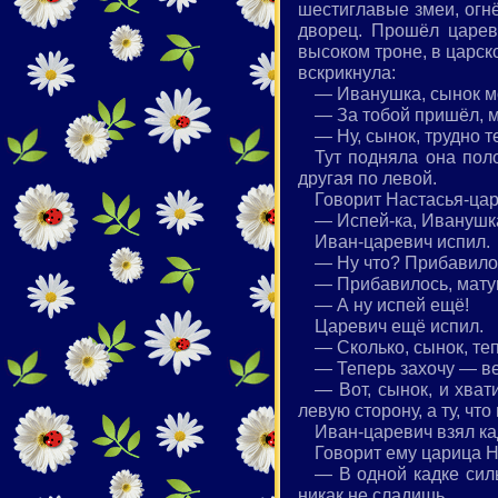
шестиглавые змеи, огн
дворец. Прошёл царев
высоком троне, в царск
вскрикнула:
— Иванушка, сынок мо
— За тобой пришёл, 
— Ну, сынок, трудно т
Тут подняла она поло
другая по левой.
Говорит Настасья-цар
— Испей-ка, Иванушка
Иван-царевич испил.
— Ну что? Прибавило
— Прибавилось, матуш
— А ну испей ещё!
Царевич ещё испил.
— Сколько, сынок, те
— Теперь захочу — ве
— Вот, сынок, и хвати
левую сторону, а ту, чт
Иван-царевич взял ка
Говорит ему царица Н
— В одной кадке силь
никак не сладишь.