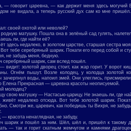
, — говорит царевна, — как держит меня здесь могучий В
дом не видала, а теперь русский дух сам ко мне пришёл.
ал: своей охотой или неволей?
родную матушку. Пошла она в зелёный сад гулять, налетел
аешь ли, где найти её?
вёт здесь недалеко, в золотом царстве, старшая сестра м
. Вот тебе серебряный шарик. Покати его перед собой и ст
я, не забудь меня, бедную.
ч серебряный шарик, сам вслед пошёл.
 — видит: золотой дворец стоит, как жар горит. У ворот к
аны. Огнём пышут. Возле колодец, у колодца золотой к
ч зачерпнул воды, напоил змей. Они улеглись, присмирел
го Елена Прекрасная — царевна красоты неописуемой.
рый молодец?
у свою матушку — Настасью-царицу. Не знаешь ли, где на
 живёт недалеко отсюда. Вот тебе золотой шарик. Покат
бно. Смотри же, царевич, как победишь ты Вихря, не забуд
.
 — красота ненаглядная, не забуду.
ч шарик и пошёл за ним. Шёл, шёл и, пришёл к такому дв
сать — так и горит скатным жемчугом и камнями драгоц