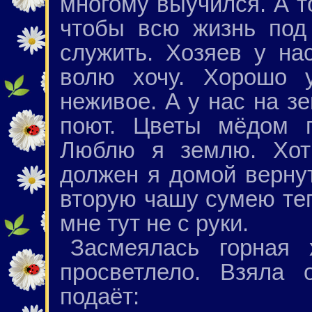
многому выучился. А т
чтобы всю жизнь под
служить. Хозяев у на
волю хочу. Хорошо у
неживое. А у нас на зе
поют. Цветы мёдом п
Люблю я землю. Хот
должен я домой вернут
вторую чашу сумею теп
мне тут не с руки.
Засмеялась горная 
просветлело. Взяла 
подаёт: