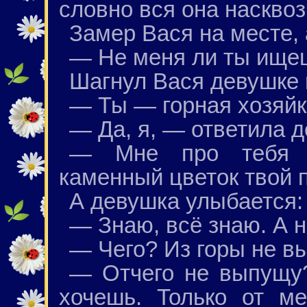
словно вся она насквоз
Замер Вася на месте,
— Не меня ли ты ище
Шагнул Вася девушке 
— Ты — горная хозяй
— Да, я, — ответила 
— Мне про тебя д
каменный цветок твой п
А девушка улыбается:
— Знаю, всё знаю. А 
— Чего? Из горы не в
— Отчего не выпущу?
хочешь. Только от м