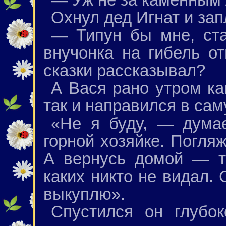
Охнул дед Игнат и зап
— Типун бы мне, ста
внучонка на гибель о
сказки рассказывал?
А Вася рано утром ка
так и направился в са
«Не я буду, — думае
горной хозяйке. Погляж
А вернусь домой — т
каких никто не видал.
выкуплю».
Спустился он глубо