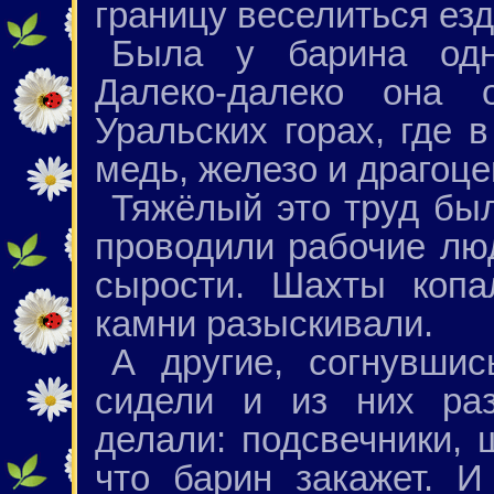
границу веселиться езд
Была у барина одн
Далеко-далеко она
Уральских горах, где 
медь, железо и драгоц
Тяжёлый это труд бы
проводили рабочие люд
сырости. Шахты копа
камни разыскивали.
А другие, согнувши
сидели и из них ра
делали: подсвечники, 
что барин закажет. И