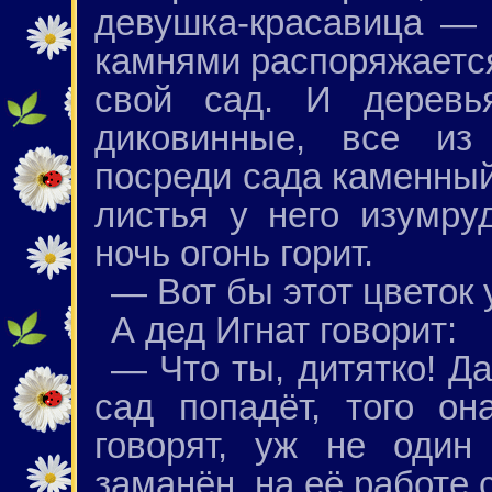
девушка-красавица — 
камнями распоряжается.
свой сад. И деревь
диковинные, все из
посреди сада каменный 
листья у него изумру
ночь огонь горит.
— Вот бы этот цветок 
А дед Игнат говорит:
— Что ты, дитятко! Да
сад попадёт, того он
говорят, уж не один
заманён, на её работе 