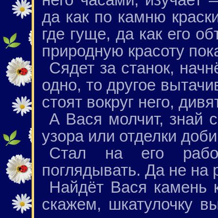
да как по камню краск
где гуще, да как его о
природную красоту пока
Сядет за станок, нач
одно, то другое вытачи
стоят вокруг него, див
А Вася молчит, знай 
узора или отделки доби
Стал на его рабо
поглядывать. Да не на 
Найдёт Вася камень к
скажем, шкатулочку вы