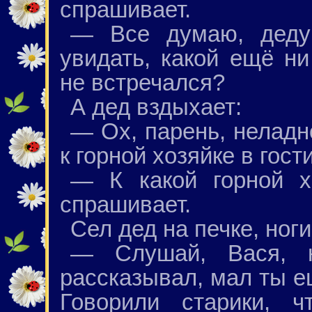
спрашивает.
— Все думаю, дедуш
увидать, какой ещё н
не встречался?
А дед вздыхает:
— Ох, парень, неладн
к горной хозяйке в гос
— К какой горной х
спрашивает.
Сел дед на печке, ноги
— Слушай, Вася, н
рассказывал, мал ты е
Говорили старики, 