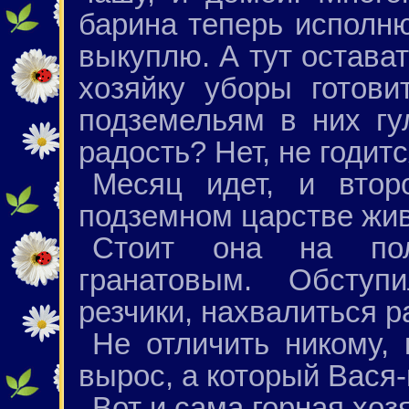
барина теперь исполн
выкуплю. А тут остава
хозяйку уборы готови
подземельям в них гу
радость? Нет, не годитс
Месяц идет, и втор
подземном царстве живё
Стоит она на по
гранатовым. Обступ
резчики, нахвалиться р
Не отличить никому,
вырос, а который Вася
Вот и сама горная хоз