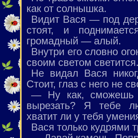
как от солнышка.
Видит Вася — под де
стоят, и поднимает
громадный — алый.
Внутри его словно ого
своим светом светится
Не видал Вася никог
Стоит, глаз с него не с
— Ну как, сможешь 
вырезать? Я тебе л
хватит ли у тебя умени
Вася только кудрями т
— Давай камень. Поп