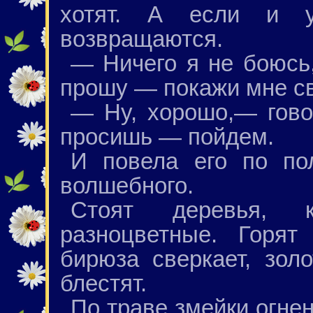
хотят. А если и 
возвращаются.
— Ничего я не боюсь
прошу — покажи мне св
— Ну, хорошо,— гово
просишь — пойдем.
И повела его по пол
волшебного.
Стоят деревья, 
разноцветные. Горят
бирюза сверкает, зол
блестят.
По траве змейки огнен