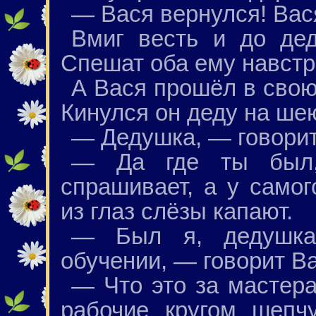
— Вася вернулся! Вас
Вмиг весть и до дед
Спешат оба ему навстр
А Вася прошёл в свою 
Кинулся он деду на ше
— Дедушка, — говорит,
— Да где ты был,
спрашивает, а у самог
из глаз слёзы капают.
— Был я, дедушка
обучении, — говорит Ва
— Что это за мастер
рабочие кругом шепч