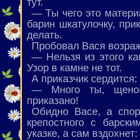
тут.
— Ты чего это матер
барин шкатулочку, при
делать.
Пробовал Вася возраж
— Нельзя из этого ка
Узор в камне не тот.
А приказчик сердится:
— Много ты, щенок
приказано!
Обидно Васе, а спор
крепостного с барски
указке, а сам вздохнет: