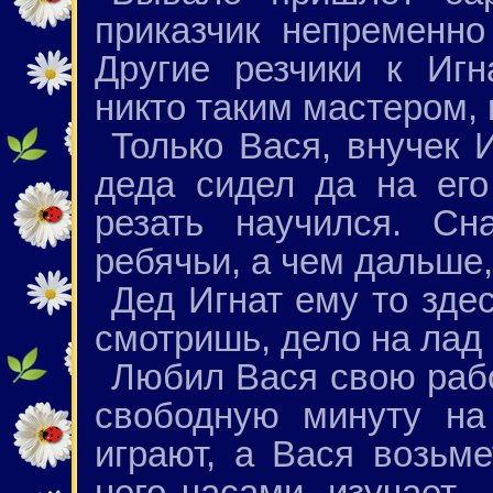
приказчик непременно
Другие резчики к Игн
никто таким мастером, к
Только Вася, внучек 
деда сидел да на его
резать научился. Сн
ребячьи, а чем дальше,
Дед Игнат ему то здес
смотришь, дело на лад 
Любил Вася свою рабо
свободную минуту на
играют, а Вася возьме
него часами, изучает 