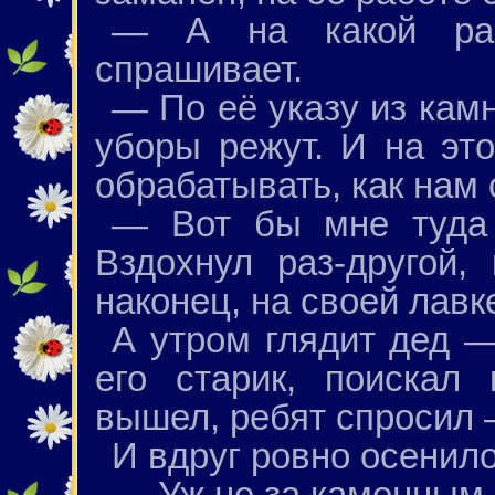
— А на какой ра
спрашивает.
— По её указу из кам
уборы режут. И на эт
обрабатывать, как нам 
— Вот бы мне туда 
Вздохнул раз-другой,
наконец, на своей лавк
А утром глядит дед —
его старик, поискал
вышел, ребят спросил 
И вдруг ровно осенило
— Уж не за каменным 