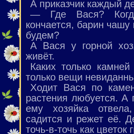
А приказчик каждый де
— Где Вася? Когд
кончается, барин чашу 
будем?
А Вася у горной хоз
живёт.
Каких только камней
только вещи невиданны
Ходит Вася по камен
растения любуется. А п
ему хозяйка отвела
садится и режет её. 
точь-в-точь как цветок 