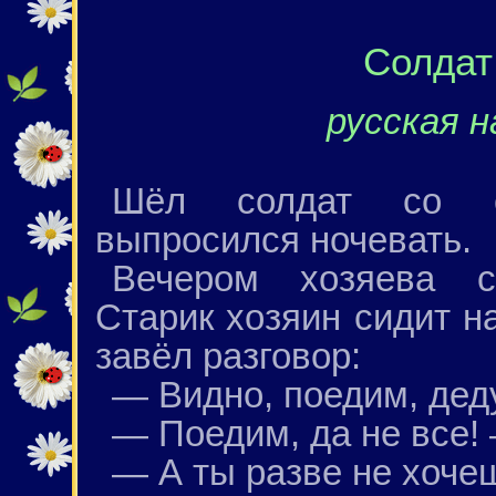
Солдат
русская н
Шёл солдат со с
выпросился ночевать.
Вечером хозяева с
Старик хозяин сидит н
завёл разговор:
— Видно, поедим, де
— Поедим, да не все! 
— А ты разве не хоче