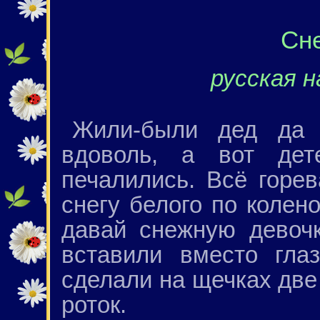
Сн
русская н
Жили-были дед да 
вдоволь, а вот де
печалились. Всё горе
снегу белого по колен
давай снежную девочк
вставили вместо гла
сделали на щечках две
роток.