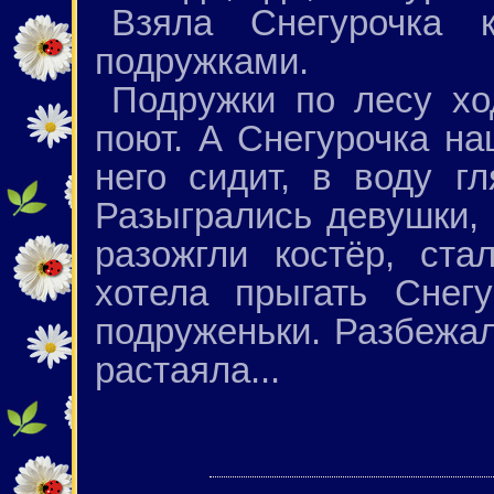
Взяла Снегурочка 
подружками.
Подружки по лесу хо
поют. А Снегурочка на
него сидит, в воду г
Разыгрались девушки, 
разожгли костёр, ста
хотела прыгать Снег
подруженьки. Разбежал
растаяла...