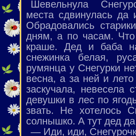
Шевельнула Снегур
места сдвинулась да 
Обрадовались старики
дням, а по часам. Чт
краше. Дед и баба н
снежинка белая, рус
румянца у Снегурки не
весна, а за ней и лето
заскучала, невесела с
девушки в лес по ягод
звать. Не хотелось С
солнышко. А тут дед да
— Иди, иди, Снегурочк