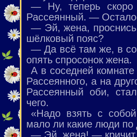
— Ну, теперь скоро
Рассеянный. — Осталос
— Эй, жена, проснись
шёлковый пояс?
— Да всё там же, в с
опять спросонок жена.
А в соседней комнате
Рассеянного, а на дру
Рассеянный оби, ста
чего.
«Надо взять с собой
мало ли какие люди по 
— Эй, жена! — кричи