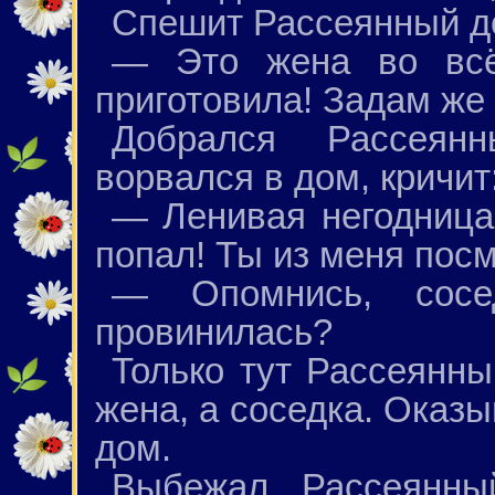
Спешит Рассеянный до
— Это жена во всё
приготовила! Задам же 
Добрался Рассеян
ворвался в дом, кричит
— Ленивая негодница!
попал! Ты из меня пос
— Опомнись, сос
провинилась?
Только тут Рассеянны
жена, а соседка. Оказы
дом.
Выбежал Рассеянны