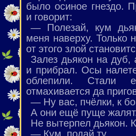
было осиное гнездо. 
и говорит:
— Полезай, кум дьяк
меня наверху. Только н
от этого злой становитс
Залез дьякон на дуб,
и прибрал. Осы налете
облепили. Стали 
отмахивается да приго
— Ну вас, пчёлки, к бог
А они ещё пуще жалят
Не вытерпел дьякон. К
— Кум, подай ту...