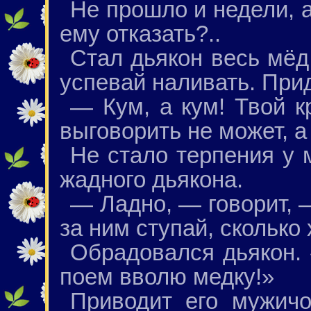
Не прошло и недели, а
ему отказать?..
Стал дьякон весь мёд
успевай наливать. Прид
— Кум, а кум! Твой к
выговорить не может, а
Не стало терпения у 
жадного дьякона.
— Ладно, — говорит, 
за ним ступай, сколько
Обрадовался дьякон. 
поем вволю медку!»
Приводит его мужичо