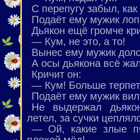
С перепугу забыл, как
Подаёт ему мужик лоп
Дьякон ещё громче кри
— Кум, не это, а то!
Вынес ему мужик доло
А осы дьякона всё жал
Кричит он:
— Кум! Больше терпеть
Подаёт ему мужик вил
Не выдержал дьякон
летел, за сучки цеплял
— Ой, какие злые п
плохой мёд!