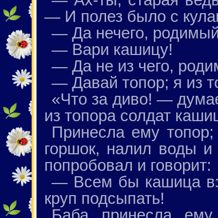
— И полез было с кула
— Да нечего, родимый
— Вари кашицу!
— Да не из чего, роди
— Давай топор; я из 
«Что за диво! — дума
из топора солдат каши
Принесла ему топор; 
горшок, налил воды и 
попробовал и говорит:
— Всем бы кашица вз
круп подсыпать!
Баба принесла ему 