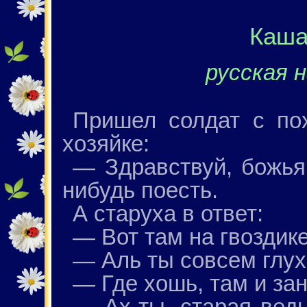
Каша
русская 
Пришел солдат с пох
хозяйке:
— Здравствуй, божья 
нибудь поесть.
А старуха в ответ:
— Вот там на гвоздике
— Аль ты совсем глух
— Где хошь, там и за
— Ах-ты, старая ведь