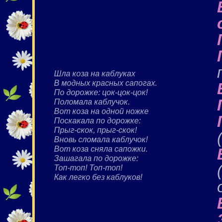
Шла коза на каблуках
В модных красных сапогах.
По дорожке: цок-цок-цок!
Поломала каблучок.
Вот коза на одной ножке
Поскакала по дорожке:
Прыг-скок, прыг-скок!
Вновь сломала каблучок!
Вот коза сняла сапожки.
Зашагала по дорожке:
Топ-топ! Топ-топ!
Как легко без каблуков!