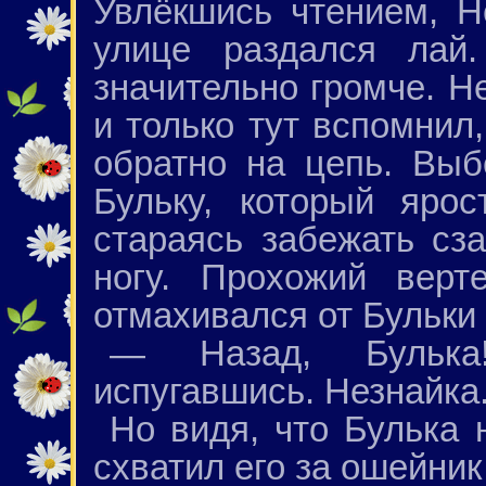
Увлёкшись чтением, Н
улице раздался лай
значительно громче. Н
и только тут вспомнил
обратно на цепь. Выб
Бульку, который яро
стараясь забежать сза
ногу. Прохожий верт
отмахивался от Бульки 
— Назад, Булька
испугавшись. Незнайка
Но видя, что Булька 
схватил его за ошейник