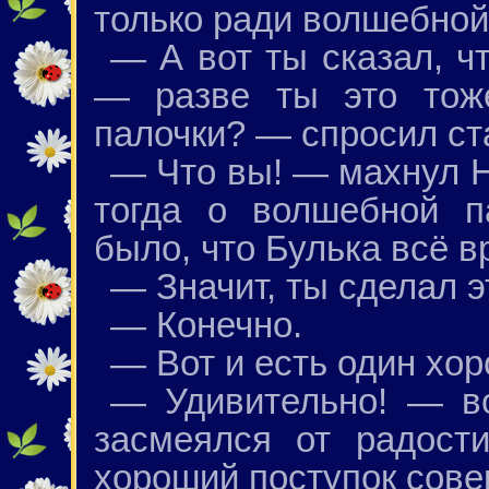
только ради волшебной 
— А вот ты сказал, чт
— разве ты это тож
палочки? — спросил ст
— Что вы! — махнул Н
тогда о волшебной п
было, что Булька всё в
— Значит, ты сделал 
— Конечно.
— Вот и есть один хор
— Удивительно! — во
засмеялся от радост
хороший поступок сове