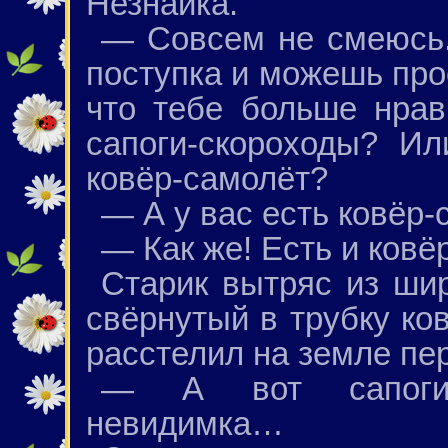
Незнайка.
— Совсем не смеюсь.
поступка и можешь про
что тебе больше нрав
сапоги-скороходы? И
ковёр-самолёт?
— А у вас есть ковёр-
— Как же! Есть и ковёр
Старик вытряс из шир
свёрнутый в трубку ков
расстелил на земле пе
— А вот сапоги-
невидимка…