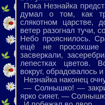
Пока Незнайка предст
думал о том, как т
слякотном царстве, д
ветер разогнал тучи, 
Небо прояснилось. Ср
ещё не просохшие 
засверкали, засеребр
лепестках цветов. В
вокруг, обрадовалось и
Незнайка наконец очну
— Солнышко! — закри
ярко сияет. — Солнышк
И побежал во двор.