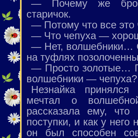
— Почему же бро
старичок.
— Потому что все это 
— Что чепуха — хоро
— Нет, волшебники… С
на туфлях позолоченны
— Просто золотые… П
волшебники — чепуха?
Незнайка принялся 
мечтал о волшебной
рассказала ему, что
поступки, и как у него
он был способен сов