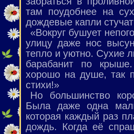
забраться в проливно
там поудобнее на сух
дождевые капли стучат
«Вокруг бушует непог
улицу даже нос высун
тепло и уютно. Сухие л
барабанит по крыше.
хорошо на душе, так п
стихи!»
Но большинство кор
Была даже одна малы
которая каждый раз пл
дождь. Когда её спра