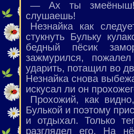
— Ах ты змеёныш!
слушаешь!
Незнайка как следуе
стукнуть Бульку кулак
бедный пёсик замо
зажмурился, пожалел
ударить, потащил во дв
Незнайка снова выбежал
искусал ли он прохожег
Прохожий, как видно
Булькой и поэтому прис
и отдыхал. Только те
разглядел его. На н