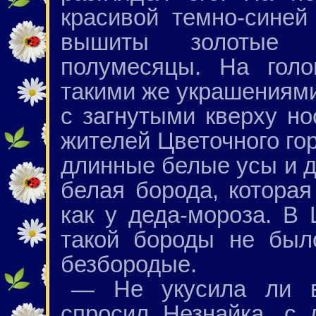
красивой темно-синей
вышиты золотые 
полумесяцы. На гол
такими же украшениями
с загнутыми кверху н
жителей Цветочного гор
длинные белые усы и дл
белая борода, которая
как у деда-мороза. В 
такой бороды не был
безбородые.
— Не укусила ли в
спросил Незнайка, с