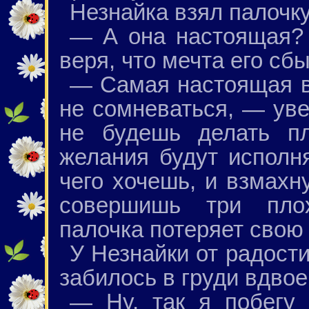
Незнайка взял палочку
— А она настоящая? 
веря, что мечта его сб
— Самая настоящая в
не сомневаться, — ув
не будешь делать пл
желания будут исполня
чего хочешь, и взмахну
совершишь три плох
палочка потеряет свою
У Незнайки от радост
забилось в груди вдвое
— Ну, так я побегу 