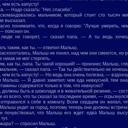
 чем есть капусту!
. — Надо сказать: "Нет, спасибо".
аскомандовались мальчиком, который стоит сто тысяч м
не высказал.
но понимаете, что, когда я говорю: "Лучше умереть, чем 
 — пояснил он.
люди не говорят, — сказал папа. — А ты ведь хочеш
тать таким, как ты, — ответил Малыш.
расхохотались. Малыш не понял, над чем они смеются, но 
е никак не мог стерпеть.
им, как ты, папа. Ты такой хороший! — произнес Малыш, гля
мальчик, — сказал папа. — Так ты действительно не хочешь
, чем есть капусту! — Но ведь она очень полезна, — вздохн
 Малыш. — Я давно заметил: чем еда невкусней, тем она
витамины содержатся только в том, что невкусно?
 должны быть в шоколаде и в жевательной резинке, — сост
 из всего, что ты сказал за последнее время, — огрызнул
тправился к себе в комнату. Всем сердцем он желал, чт
 Малыш уедет за город, поэтому теперь они должны встреча
н почувствовал, что Малыш его ждет: едва Малыш высун
тут.
т жара? — спросил Малыш.