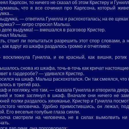
теял Карлсон, то ничего не сказал об этом Кристеру и Гунилл
думаешь, что я все сочинил про Карлсона, который живе
мка...
 выдумка, — ответила Гунилла и расхохоталась; на ее щеках
ыдумка? — хитро спросил Малыш.
 деле выдумка! — вмешался в разговор Кристер.
ричал Малыш.
ть, стоит ли попытаться разрешить этот спор словами, а 
, как вдруг из шкафа раздалось громко и отчетливо:
 воскликнула Гунилла, и ее красный, как вишня, ротик
лышалось снова из шкафа, точь-в-точь как кричат настоящие
живет в гардеробе? — удивился Кристер.
сился на шкаф. Малыш расхохотался. Он так смеялся, что н
алось в третий раз.
аф и погляжу, что там, — сказала Гунилла и отворила дверц
 ней и тоже заглянул в шкаф. Вначале они ничего не за
хней полки раздалось хихиканье. Кристер и Гунилла посмо
олстого человечка. Удобно примостившись, он лежал, под
й. Его веселые голубые глаза сияли.
молча смотрели на человечка, не в силах вымолвить н
чать.
лся дар речи, она проговорила: