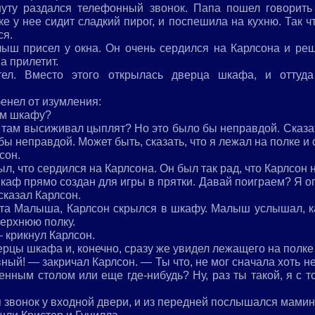
нуту раздался телефонный звонок. Папа пошел говорить
ке у нее сидит сладкий пирог, и поспешила на кухню. Так 
ся.
ыш присел у окна. Он очень сердился на Карлсона и реш
ва прилетит.
ел. Вместо этого открылась дверца шкафа, и оттуда
енел от изумления:
ем шкафу?
я там высиживал цыплят? Но это было бы неправдой. Сказат
ы неправдой. Может быть, сказать, что я лежал на полке и 
сон.
л, что сердился на Карлсона. Он был так рад, что Карлсон 
аф прямо создан для игры в прятки. Давай поиграем? Я опя
сказал Карлсон.
ета Малыша, Карлсон скрылся в шкафу. Малыш услышал, ка
верхнюю полку.
— крикнул Карлсон.
цы шкафа и, конечно, сразу же увидел лежащего на полке
вный! — закричал Карлсон. — Ты что, не мог сначала хоть 
енным столом или еще где-нибудь? Ну, раз ты такой, я с 
я звонок у входной двери, и из передней послышался мамин