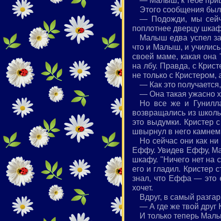
— Малыш, к тебе приш
Этого сообщения было
— Подожди, мы сейч
поплотнее дверцу шкафа
Малыш едва успел зак
что и Малыш, и учились
своей маме, какая она
на лбу. Правда, с Крис
не только с Кристером, 
— Как это получается,
— Она такая ужасно х
Но все же и Гунилл
возвращались из школы
это выдумки. Кристер с
швырнул в него камнем
Но сейчас они как ни
Еффу. Увидев Еффу, Ма
шкафу. "Ничего нет на
его и гладил. Кристер
знал, что Еффа — это е
хочет.
Вдруг, в самый разга
— А где же твой друг 
И только теперь Малыш