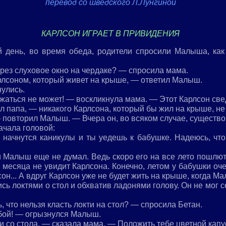
перевод со шведского Л.Лунгиной
КАРЛСОН ИГРАЕТ В ПРИВИДЕНИЯ
 день, во время обеда, родители спросили Малыша, как 
ерез слуховое окно на чердаке? — спросила мама.
арлсоном, который живет на крыше, — ответил Малыш.
улись.
аться не может! — воскликнула мама. — Этот Карлсон свед
 папа, — никакого Карлсона, который бы жил на крыше, не
 повторил Малыш. — Вчера он, во всяком случае, существо
ачала головой:
 начнутся каникулы и ты уедешь к бабушке. Надеюсь, что
 Малыш еще не думал. Ведь скоро его на все лето пошлют
ва месяца не увидит Карлсона. Конечно, летом у бабушки оч
он... А вдруг Карлсон уже не будет жить на крыше, когда М
ь локтями о стол и обхватив ладонями голову. Он не мог 
, что нельзя класть локти на стол? — спросила Бетан.
бой! — огрызнулся Малыш.
 со стола, — сказала мама. — Положить тебе цветной кап