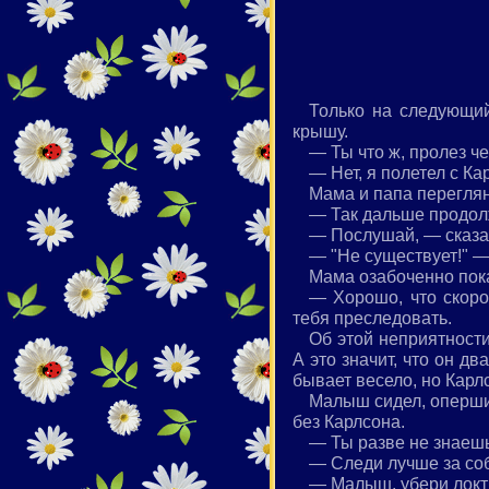
Только на следующий
крышу.
— Ты что ж, пролез ч
— Нет, я полетел с К
Мама и папа переглян
— Так дальше продолж
— Послушай, — сказал
— "Не существует!" —
Мама озабоченно пок
— Хорошо, что скоро
тебя преследовать.
Об этой неприятности
А это значит, что он д
бывает весело, но Карлс
Малыш сидел, опершис
без Карлсона.
— Ты разве не знаешь
— Следи лучше за со
— Малыш, убери локти