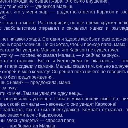
меня никогда не бывает жара! Это было внушение.
то у тебя жар? — удивился Малыш.
ушил, что у меня жар, — радостно ответил Карлсон и зас
ик?
 стоял на месте. Разговаривая, он все время кружил по ко
 с любопытством открывал и закрывал ящики и разгля
 нет никакого жара. Сегодня я здоров как бык и расположен
очь поразвлечься. Но он хотел, чтобы прежде папа, мама,
естали бы уверять Малыша, что Карлсон не существует.
точку, — поспешно сказал Малыш, — я сейчас вернусь.
жал в столовую. Боссе и Бетан дома не оказалось — это
а и папа сидели у камина. Малыш сказал им, сильно волнуя
 скорей в мою комнату! Он решил пока ничего не говорить
 его без предупреждения.
ишь с нами? — предложила, мама.
за руку:
ти ко мне. Там вы увидите одну вещь...
ы завершились успешно. Папа и мама пошли вместе с н
рь своей комнаты — наконец-то они увидят Карлсона!
заплакал, так он был обескуражен. Комната оказалась пус
мью знакомиться с Карлсоном.
ны здесь увидеть? — спросил папа.
... — пробормотал Малыш.