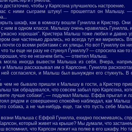
ли Кристер и Гунилла.
 достаточно, чтобы у Карлсона улучшилось настроение.
ас с ними сыграем штуку! — прошептал он Малышу. — 
...
рыть шкаф, как в комнату вошли Гунилла и Кристер. Они 
 с ним в одном классе. Малышу очень нравилась Гунилла, 
 "ужасно хорошая". Кристера Малыш тоже любил и давно 
тером они частенько дрались, но всегда тут же мирились.
а почти со всеми ребятами с их улицы. Но вот Гуниллу он ни
 что ты еще ни разу не стукнул Гуниллу? — спросила как-то
орошая, что ее незачем бить, — ответил Малыш.
а могла иногда вывести Малыша из себя. Вчера, наприм
 и Малыш рассказывал им о Карлсоне, Гунилла расхохотала
 ней согласился, и Малыш был вынужден его стукнуть. В о
.
 в чем не бывало пришли к Малышу в гости, а Кристер при
лыш так обрадовался, что совсем забыл про Карлсона, кот
 свете лучше собаки", — подумал Малыш. Еффа прыгал и 
 стоял рядом и совершенно спокойно наблюдал, как Малыш
го собака, а не чья-нибудь еще, так что пусть себе Малы
р возни Малыша с Еффой Гунилла, ехидно посмеиваясь, спр
Карлсон, который живет на крыше? Мы думали, что застанем 
 вспомнил, что Карлсон лежит на полке в его шкафу. Но так