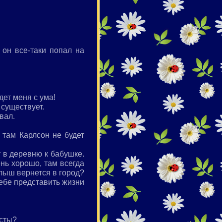
он все-таки попал на
ет меня с ума!
 существует.
вал.
 там Карлсон не будет
 в деревню к бабушке.
ень хорошо, там всегда
алыш вернется в город?
себе представить жизни
усты?