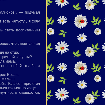
иллионов", — подумал
есть капусту", я хочу
ь стать воспитанным
решил, что смеются над
дя на отца.
 цветной капусты?
ула мама.
 полезней. Хотел бы я
рил Боссе.
ся Малыш.
обы Карлсон прилетел
ться как можно чаще.
ул нос в окошко, как