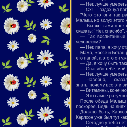
— Нет, лучше умереть,
— Ох! — вздохнул папа
"Чего это они так р
Малыш, но вслух этого 
— Вы же сами прекрас
сказать: "Нет, спасибо",
— Так воспитанные 
человеком?
— Нет, папа, я хочу с
Мама, Боссе и Бетан 
его папой, а этого он уж
— Да, я хочу быть так
— Спасибо тебе, мой 
— Нет, лучше умереть
— Наверно, — сказал
знать, почему все эти 
— Витамины, конечно,
— Это самое разумное
После обеда Малыш о
поскорее. Ведь на днях
Должно быть, Карлсо
Карлсон уже был тут как 
— Сегодня у тебя не