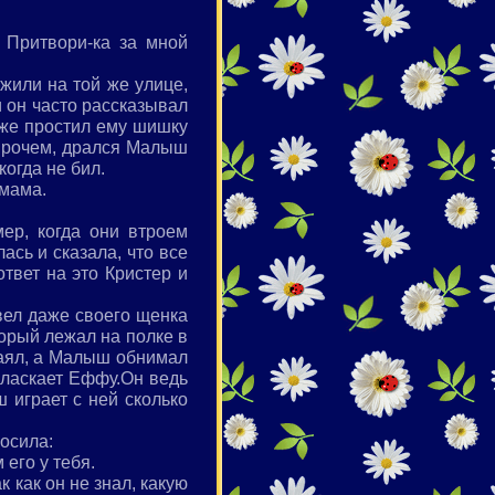
Притвори-ка за мной
жили на той же улице,
и он часто рассказывал
уже простил ему шишку
 Впрочем, дрался Малыш
когда не бил.
 мама.
ер, когда они втроем
сь и сказала, что все
твет на это Кристер и
вел даже своего щенка
орый лежал на полке в
лаял, а Малыш обнимал
 ласкает Еффу.Он ведь
ш играет с ней сколько
осила:
его у тебя.
 как он не знал, какую