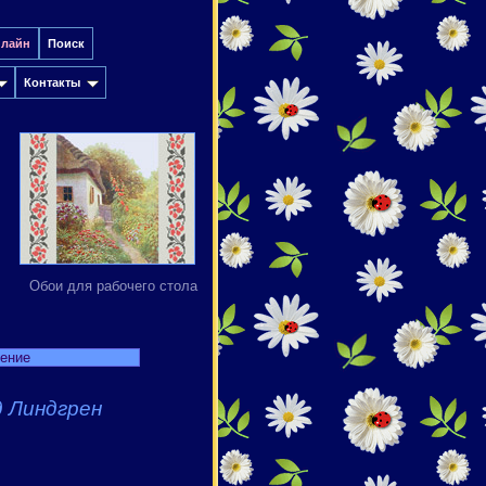
нлайн
Поиск
Контакты
Обои для рабочего стола
дение
 Линдгрен