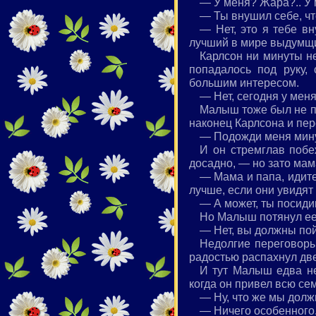
— У меня? Жара?.. У 
— Ты внушил себе, ч
— Нет, это я тебе вн
лучший в мире выдумщ
Карлсон ни минуты не
попадалось под руку,
большим интересом.
— Нет, сегодня у меня
Малыш тоже был не пр
наконец Карлсона и пер
— Подожди меня мину
И он стремглав побе
досадно, — но зато мам
— Мама и папа, идите
лучше, если они увидят
— А может, ты посид
Но Малыш потянул ее 
— Нет, вы должны пой
Недолгие переговор
радостью распахнул две
И тут Малыш едва не 
когда он привел всю се
— Ну, что же мы долж
— Ничего особенного