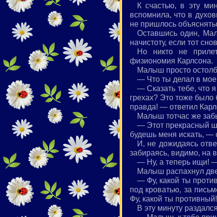
К счастью, в эту ми
вспомнила, что в духов
не пришлось объяснять
Оставшись один, Мал
начистоту, если тот сно
Но никто не прилет
физиономия Карлсона.
Малыш просто остолб
— Что ты делал в мо
— Сказать тебе, что 
грехах? Это тоже было б
правда! — ответил Карл
Малыш тотчас же забы
— Этот прекрасный шк
будешь меня искать, — 
И, не дожидаясь отв
забираясь, видимо, на 
— Ну, а теперь ищи! 
Малыш распахнул двер
— Фу, какой ты проти
под кроватью, за письм
Фу, какой ты противный!
В эту минуту раздалс