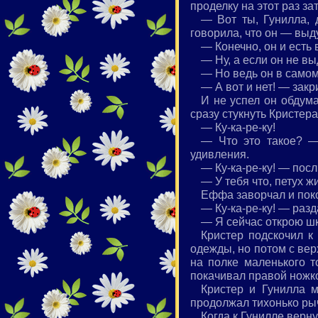
проделку на этот раз за
— Вот ты, Гунилла, 
говорила, что он — выду
— Конечно, он и есть
— Ну, а если он не в
— Но ведь он в самом
— А вот и нет! — зак
И не успел он обдума
сразу стукнуть Кристера
— Ку-ка-ре-ку!
— Что это такое? —
удивления.
— Ку-ка-ре-ку! — пос
— У тебя что, петух 
Еффа заворчал и поко
— Ку-ка-ре-ку! — разд
— Я сейчас открою шк
Кристер подскочил к
одежды, но потом с вер
на полке маленького т
покачивал правой ножко
Кристер и Гунилла 
продолжал тихонько ры
Когда к Гунилле верну