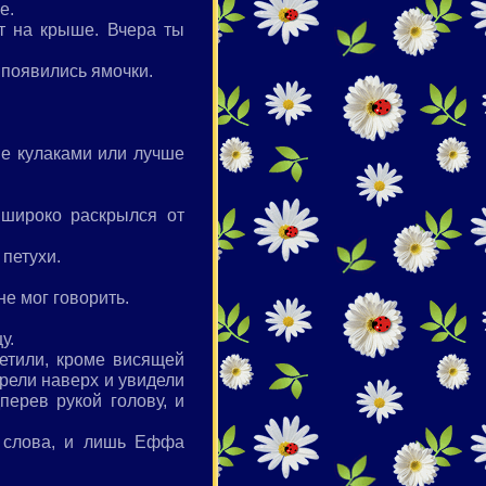
е.
т на крыше. Вчера ты
 появились ямочки.
не кулаками или лучше
 широко раскрылся от
 петухи.
е мог говорить.
у.
метили, кроме висящей
трели наверх и увидели
перев рукой голову, и
и слова, и лишь Еффа