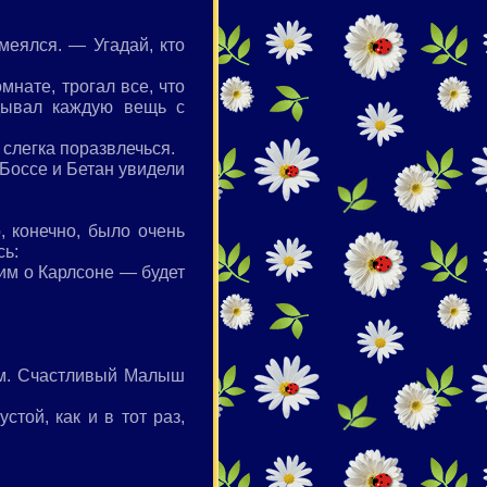
меялся. — Угадай, кто
мнате, трогал все, что
дывал каждую вещь с
 слегка поразвлечься.
 Боссе и Бетан увидели
, конечно, было очень
сь:
 им о Карлсоне — будет
им. Счастливый Малыш
той, как и в тот раз,