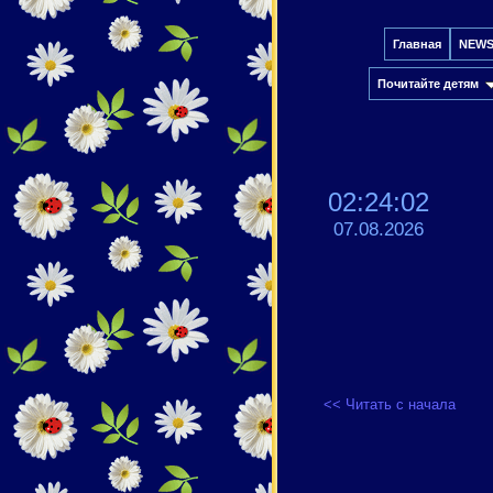
Главная
NEW
Почитайте детям
02:24:03
07.08.2026
<< Читать с начала