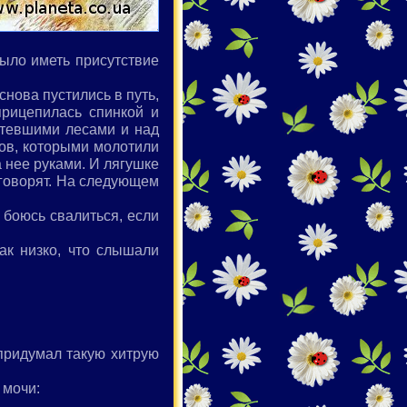
было иметь присутствие
снова пустились в путь,
прицепилась спинкой и
лтевшими лесами и над
пов, которыми молотили
а нее руками. И лягушке
й говорят. На следующем
 боюсь свалиться, если
ак низко, что слышали
 придумал такую хитрую
 мочи: