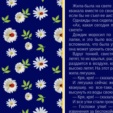
Жила-была на свете 
квакала вместе со сво
если бы не съел ее аис
Однажды она сидела 
«Ах, какая сегодня
свете!»
Дождик моросил по 
лапки, и это было вос
вспомнила, что была уж
она может уронить сво
Вдруг тонкий, свист
летят, то их крылья, р
раздается в воздухе, к
высоко летят. На этот р
жила лягушка.
— Кря, кря! — сказал
И лягушка сейчас же
квакушку, но все-так
высунуть из воды свою 
— Кря, кря! — сказал
И все утки стали гро
— Госпожи утки! — 
извинения за беспокой