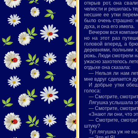
открыв рот, она свал
челюсти и решилась те
несшие ее утки переме
было очень страшно: н
духа, и она его имела.
Вечером вся компания
но на этот раз путеш
головой вперед, а бр
деревнями, полными хл
рожь. Люди смотрели на
ужасно захотелось лете
отдыхе она сказала:
— Нельзя ли нам лет
мне вдруг сделается ду
И добрые утки обещ
голоса:
— Смотрите, смотрите
Лягушка услышала это
— Смотрите, смотрите
«Знают ли они, что э
— Смотрите, смотрит
штуку?
Тут лягушка уж не вы
— Это я! Я!