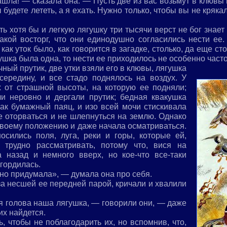
шла! — сказала она. — Пусть две из вас возьмут в клювы 
будете лететь, а я ехать. Нужно только, чтобы вы не крякал
ь хотя бы и легкую лягушку три тысячи верст не бог знает
такой восторг, что они единодушно согласились нести ее
как уток было, как говорится в загадке, столько, да еще ст
гушка была одна, то нести ее приходилось не особенно часто
ый прутик, две утки взяли его в клювы, лягушка
середину, и все стадо поднялось на воздух. У
х от страшной высоты, на которую ее подняли;
ели неровно и дергали прутик; бедная квакушка
как бумажный паяц, и изо всей мочи стискивала
е оторваться и не шлепнуться на землю. Однако
своему положению и даже начала осматриваться.
сились поля, луга, реки и горы, которые ей,
 трудно рассматривать, потому что, вися на
а назад и немного вверх, но кое-что все-таки
 гордилась.
дно придумала», — думала она про себя.
за несшей ее передней парой, кричали и хвалили
 голова наша лягушка, — говорили они, — даже
их найдется.
, чтобы не поблагодарить их, но вспомнив, что,