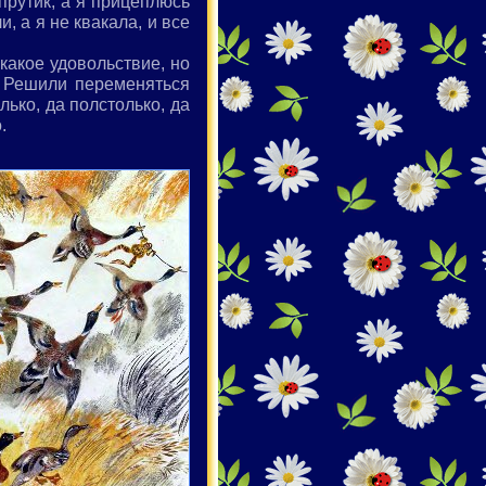
прутик, а я прицеплюсь
и, а я не квакала, и все
 какое удовольствие, но
. Решили переменяться
олько, да полстолько, да
.