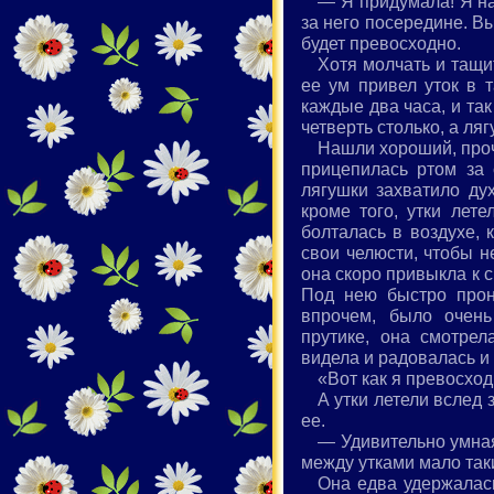
— Я придумала! Я на
за него посередине. Вы 
будет превосходно.
Хотя молчать и тащит
ее ум привел уток в 
каждые два часа, и так 
четверть столько, а ля
Нашли хороший, прочн
прицепилась ртом за 
лягушки захватило ду
кроме того, утки лет
болталась в воздухе, 
свои челюсти, чтобы н
она скоро привыкла к 
Под нею быстро проно
впрочем, было очень
прутике, она смотрел
видела и радовалась и
«Вот как я превосхо
А утки летели вслед 
ее.
— Удивительно умная
между утками мало так
Она едва удержалась