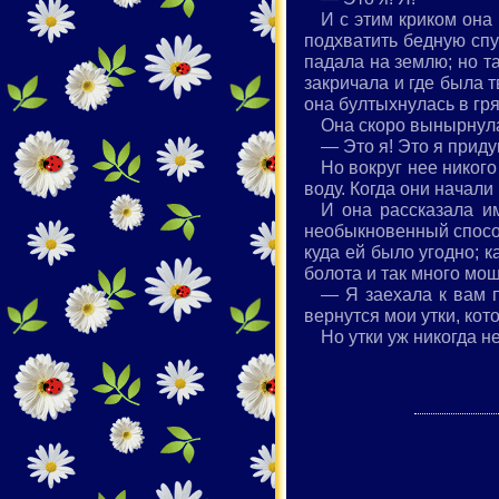
И с этим криком она
подхватить бедную спу
падала на землю; но та
закричала и где была 
она бултыхнулась в гр
Она скоро вынырнула 
— Это я! Это я приду
Но вокруг нее никог
воду. Когда они начали
И она рассказала и
необыкновенный способ
куда ей было угодно; 
болота и так много мо
— Я заехала к вам п
вернутся мои утки, кот
Но утки уж никогда н