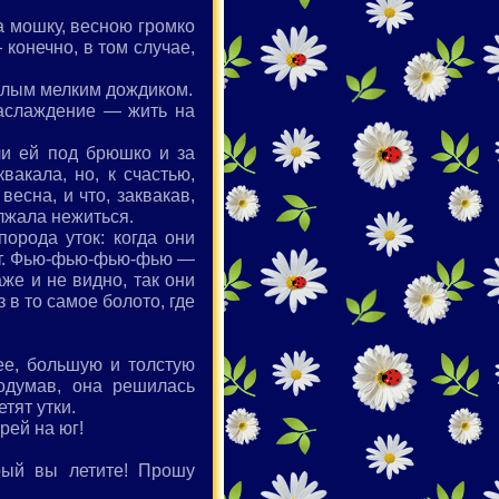
а мошку, весною громко
конечно, в том случае,
плым мелким дождиком.
наслаждение — жить на
ли ей под брюшко и за
вакала, но, к счастью,
весна, и что, заквакав,
лжала нежиться.
порода уток: когда они
вают. Фью-фью-фью-фью —
аже и не видно, так они
з в то самое болото, где
 ее, большую и толстую
подумав, она решилась
тят утки.
рей на юг!
рый вы летите! Прошу