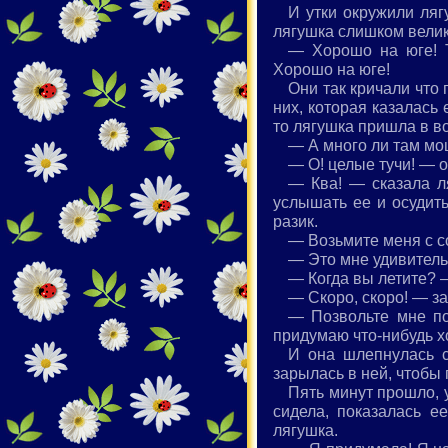
И утки окружили ляг
лягушка слишком велика
— Хорошо на юге! Т
Хорошо на юге!
Они так кричали что 
них, которая казалась 
то лягушка пришла в во
— А много ли там мо
— О! целые тучи! — о
— Ква! — сказала ля
услышать ее и осудить
разик.
— Возьмите меня с с
— Это мне удивительн
— Когда вы летите? 
— Скоро, скоро! — зак
— Позвольте мне по
придумаю что-нибудь 
И она шлепнулась с
зарылась в ней, чтобы
Пять минут прошло, у
сидела, показалась 
лягушка.