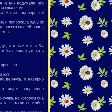
я из них подумала, что
пая крыльями:
а! Какие там червяки!
ть и попросила одну из
та рассказала ей о юге,
рожна:
друг, которые могли бы
чтобы не квакнуть хоть
 крыльев.
а юг!
ас вернусь, я наверно
а в тину и совершенно
о сучка, на котором она
акое только способна