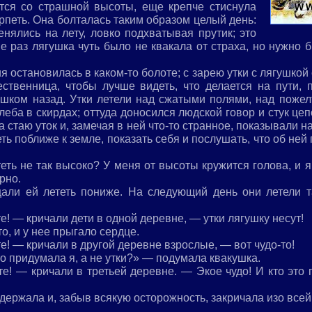
ится со страшной высоты, еще крепче стиснула
рпеть. Она болталась таким образом целый день:
нялись на лету, ловко подхватывая прутик; это
е раз лягушка чуть было не квакала от страха, но нужно 
 остановилась в каком-то болоте; с зарею утки с лягушкой 
ественница, чтобы лучше видеть, что делается на пути, 
юшком назад. Утки летели над сжатыми полями, над поже
еба в скирдах; оттуда доносился людской говор и стук це
 стаю уток и, замечая в ней что-то странное, показывали н
ть поближе к земле, показать себя и послушать, что об не
еть не так высоко? У меня от высоты кружится голова, и я
рно.
али ей лететь пониже. На следующий день они летели т
! — кричали дети в одной деревне, — утки лягушку несут!
, и у нее прыгало сердце.
! — кричали в другой деревне взрослые, — вот чудо-то!
то придумала я, а не утки?» — подумала квакушка.
е! — кричали в третьей деревне. — Экое чудо! И кто это
держала и, забыв всякую осторожность, закричала изо всей