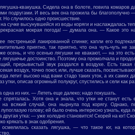
лягушка-квакушка. Сидела она в болоте, ловила комаров д
ими подругами. И весь век она прожила бы благополучно — 
т. Но случилось одно происшествие.
на сучке высунувшейся из воды коряги и наслаждалась те
 прекрасная мокрая погода! — думала она. — Какое это 
ее пестренькой лакированной спинке; капли его подтека
хитительно приятно, так приятно, что она чуть-чуть не зак
е осень, и что осенью лягушки не квакают, — на это есть 
е лягушечье достоинство. Поэтому она промолчала и продо
ящий, прерывистый звук раздался в воздухе. Есть такая 
ассекая воздух, точно поют, или, лучше сказать, посвисты
огда летит высоко над вами стадо таких уток, а их самих д
аз утки, описав огромный полукруг, спустились и сели как ра
а одна из них. — Лететь еще далеко; надо покушать.
 спряталась. Хотя она и знала, что утки не станут есть
и, на всякий случай, она нырнула под корягу. Однако, 
лупоглазую голову; ей было очень интересно узнать, куда ле
а другая утка: — уже холодно становится! Скорей на юг! Ско
мко крякать в знак одобрения.
осмелилась сказать лягушка, — что такое юг, на кото
ство.