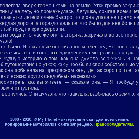
 полетела вверх тормашками на землю. Утки громко закрича
тницу на лету, но промахнулась. Лягушка, дрыгая всеми ч
к как утки летели очень быстро, то и она упала не прямо н
твердая дорога, а гораздо дальше, что было для нее больши
язный пруд на краю деревни.
из воды и тотчас же опять сгоряча закричала во все горло:
мала!
о не было. Испуганные неожиданным плеском, местные ляг
 показываться из нее, то с удивлением смотрели на новую.
м чудную историю о том, как она думала всю жизнь и на
 путешествия на утках; как у нее были свои собственные ут
как она побывала на прекрасном юге, где так хорошо, где т
шек и всяких других съедобных насекомых.
осмотреть, как вы живете, — сказала она. — Я пробуду у
орых я отпустила.
е вернулись. Они думали, что квакушка разбилась о землю, 
2008 - 2018. © My Planet - интересный сайт для всей семьи.
Копирование материалов сайта запрещено.
Правообладателям
.