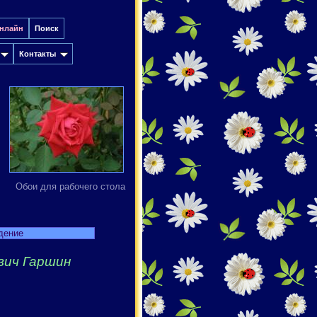
онлайн
Поиск
Контакты
Обои для рабочего стола
дение
вич Гаршин