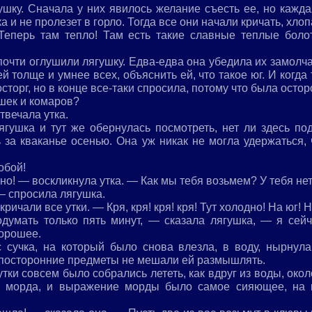
ушку. Сначала у них явилось желание съесть ее, но кажда
 и не пролезет в горло. Тогда все они начали кричать, хло
еперь там тепло! Там есть такие славные теплые болот
почти оглушили лягушку. Едва-едва она убедила их замолча
ей толще и умнее всех, объяснить ей, что такое юг. И когда 
сторг, но в конце все-таки спросила, потому что была осто
шек и комаров?
твечала утка.
гушка и тут же обернулась посмотреть, нет ли здесь по
 за кваканье осенью. Она уж никак не могла удержаться, 
обой!
о! — воскликнула утка. — Как мы тебя возьмем? У тебя нет
— спросила лягушка.
ричали все утки. — Кря, кря! кря! кря! Тут холодно! На юг! Н
думать только пять минут, — сказала лягушка, — я сейч
хорошее.
 сучка, на который было снова влезла, в воду, нырнул
 посторонние предметы не мешали ей размышлять.
тки совсем было собрались лететь, как вдруг из воды, окол
ее морда, и выражение морды было самое сияющее, на к