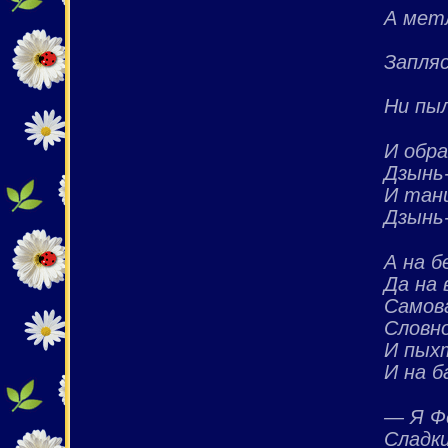
А мет
Запляс
Ни пыл
И обра
Дзынь-
И тан
Дзынь-
А на 
Да на
Самов
Словн
И пых
И на б
— Я Ф
Сладк