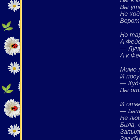
Вы ут
Не ход
Ворот
Но та
А Фед
— Луч
А к Фе
Мимо 
И посу
— Куд-
Вы отк
И отв
— Было
Не люб
Била, 
Запыли
Загуби