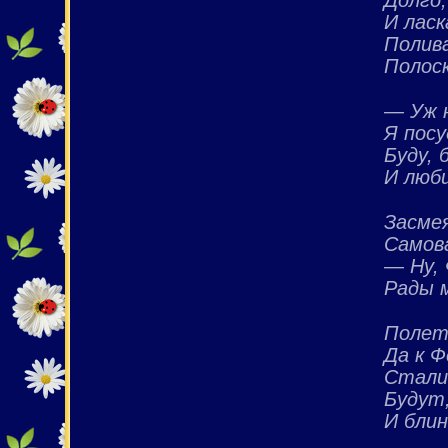
И ласк
Полива
Полоск
— Уж н
Я посу
Буду, 
И люб
Засме
Самов
— Ну, 
Рады 
Полете
Да к Ф
Стали
Будут
И блин