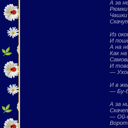
А за н
Рюмки
Чашки
Скачут
Из ок
И пошё
А на н
Как на
Самов
И тов
— Ухо
И в же
— Бу-б
А за н
Скаче
— Ой-о
Ворот