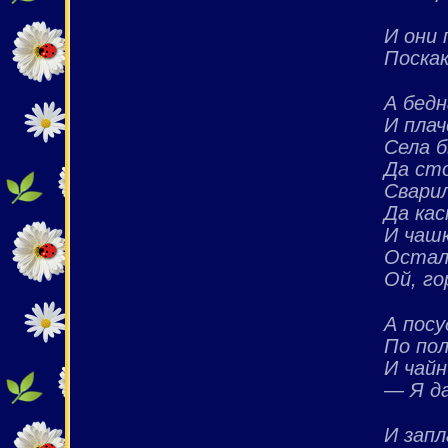
И они 
Поскак
А бедн
И плач
Села б
Да сто
Сварил
Да ка
И чашк
Остал
Ой, го
А посу
По по
И чайн
— Я д
И запл