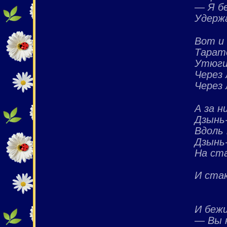
— Я бе
Удерж
Вот и 
Тарат
Утюги
Через 
Через 
А за н
Дзынь-
Вдоль
Дзынь-
На ст
И ста
И бежи
— Вы к