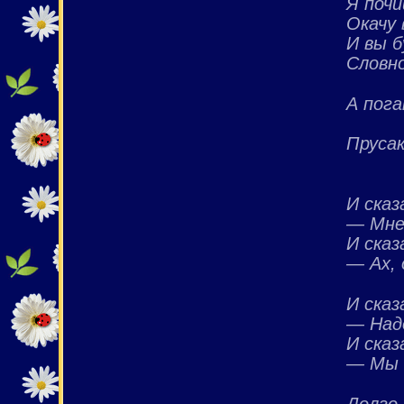
Я почи
Окачу 
И вы 
Словн
А пог
Прусак
И сказ
— Мне
И сказ
— Ах, 
И сказ
— Над
И сказ
— Мы 
Долго,