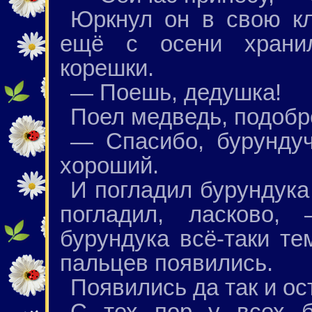
Юркнул он в свою кл
ещё с осени хранил
корешки.
— Поешь, дедушка!
Поел медведь, подобр
— Спасибо, бурундуч
хороший.
И погладил бурундука
погладил, ласково
бурундука всё-таки т
пальцев появились.
Появились да так и ос
С тех пор у всех б