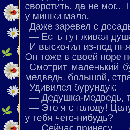
своротить, да не мог...
у мишки мало.
Даже заревел с досад
— Есть тут живая душ
И выскочил из-под пн
Он тоже в своей норе п
Смотрит маленький б
медведь, большой, стра
Удивился бурундук:
— Дедушка-медведь, т
— Это я с голоду! Цел
у тебя чего-нибудь?
— Сейчас принесу, — 