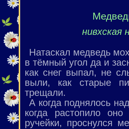
Медвед
нивхская 
Натаскал медведь моха
в тёмный угол да и засн
как снег выпал, не с
выли, как старые п
трещали.
А когда поднялось на
когда растопило оно
ручейки, проснулся м