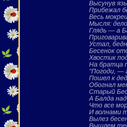
Высунув язы
Прибежал б
Весь мокреш
Мысля: дело
Глядь — а 
Приговарив
Устал, бедн
Бесенок от
Хвостик под
На братца 
"Погоди, — 
Пошел к дед
Обогнал ме
Старый Бес
А Балда над
Что все мо
И волнами т
Вылез бесен
Вышлем теб