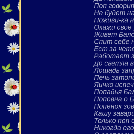
Поп говорит
Не будет на
Поживи-ка н
Окажи свое 
Живет Балд
Спит себе н
Ест за чет
Работает з
До светла в
Лошадь зап
Печь затопи
Яичко испеч
Попадья Ба
Поповна о Б
Попенок зо
Кашу завар
Только поп 
Никогда его