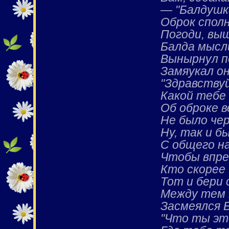
— "Балдушк
Оброк сполн
Погоди, выш
Балда мысл
Вынырнул п
Замяукал он
"Здравствуй
Какой тебе
Об оброке в
Не было че
Ну, так и б
С общего н
Чтобы впред
Кто скорее 
Тот и бери 
Между тем 
Засмеялся Б
"Что ты эт