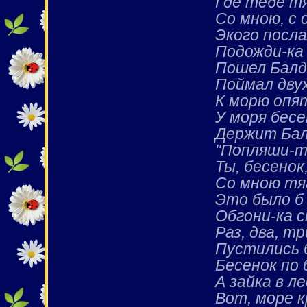
Где тебе т
Со мною, с
Экого посл
Подожди-ка
Пошел Балда
Поймал двух
К морю опя
У моря бесе
Держит Балд
"Попляши-т
Ты, бесенок
Со мною тя
Это было б
Обгони-ка с
Раз, два, тр
Пустились б
Бесенок по 
А зайка в ле
Вот, море 