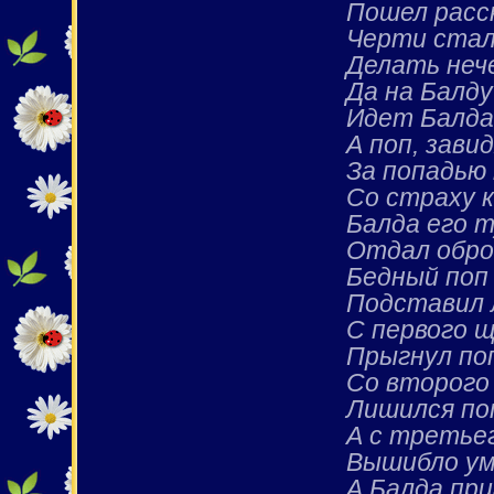
Пошел расс
Черти стали
Делать неч
Да на Балду
Идет Балда
А поп, зави
За попадью
Со страху 
Балда его 
Отдал обро
Бедный поп
Подставил 
С первого 
Прыгнул поп
Со второго
Лишился поп
А с третье
Вышибло ум
А Балда при