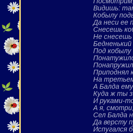
Посмотрим, 
Видишь: та
Кобылу под
Да неси ее 
Снесешь коб
Не снесешь 
Бедненький
Под кобылу 
Понатужилс
Понапружил
Приподнял к
На третьем
А Балда ему
Куда ж ты з
И руками-то
А я, смотри
Сел Балда н
Да версту п
Испугался б