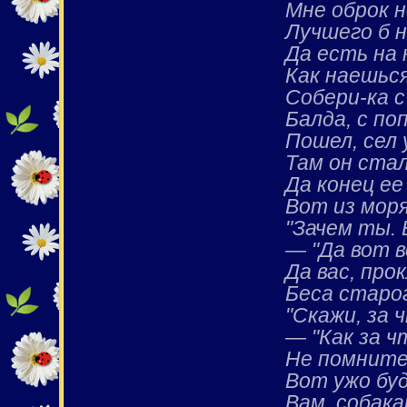
Мне оброк 
Лучшего б н
Да есть на 
Как наешься
Собери-ка с
Балда, с по
Пошел, сел 
Там он ста
Да конец ее
Вот из мор
"Зачем ты. 
— "Да вот 
Да вас, про
Беса старо
"Скажи, за 
— "Как за ч
Не помните
Вот ужо бу
Вам, собака