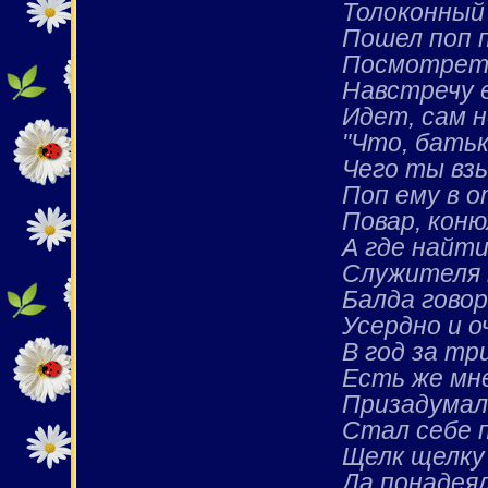
Толоконный 
Пошел поп п
Посмотреть
Навстречу 
Идет, сам н
"Что, батьк
Чего ты вз
Поп ему в о
Повар, коню
А где найт
Служителя 
Балда говор
Усердно и о
В год за тр
Есть же мне
Призадумал
Стал себе 
Щелк щелку 
Да понадеял