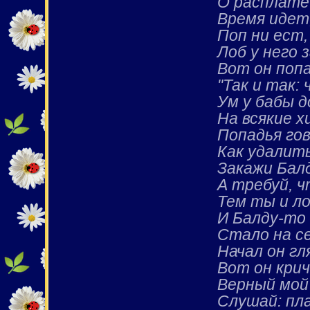
О расплате
Время идет,
Поп ни ест,
Лоб у него
Вот он поп
"Так и так:
Ум у бабы д
На всякие х
Попадья гов
Как удалить
Закажи Балд
А требуй, ч
Тем ты и л
И Балду-то
Стало на се
Начал он гл
Вот он крич
Верный мой
Слушай: пл